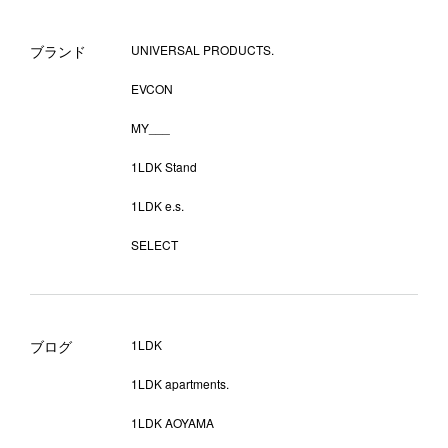
ブランド
UNIVERSAL PRODUCTS.
EVCON
MY___
1LDK Stand
1LDK e.s.
SELECT
ブログ
1LDK
1LDK apartments.
1LDK AOYAMA