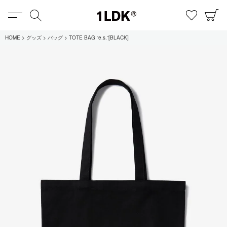
MENU
検索
お気に
C
1LDK
HOME
グッズ
バッグ
TOTE BAG “e.s.”[BLACK]
在庫あり
全てのアイテム
限定
セール
全てのブランド
UNIVERSAL PRODUCTS.
EVCON
MY___