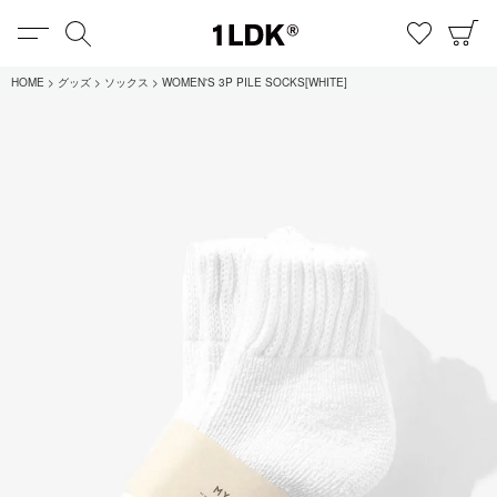
MENU
検索
お気に
C
1LDK
HOME
グッズ
ソックス
WOMEN'S 3P PILE SOCKS[WHITE]
在庫あり
全てのアイテム
限定
セール
全てのブランド
UNIVERSAL PRODUCTS.
EVCON
MY___