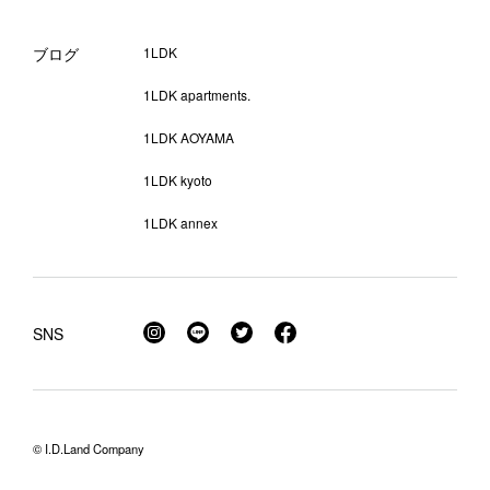
ブログ
1LDK
1LDK apartments.
1LDK AOYAMA
1LDK kyoto
1LDK annex
SNS
© I.D.Land Company