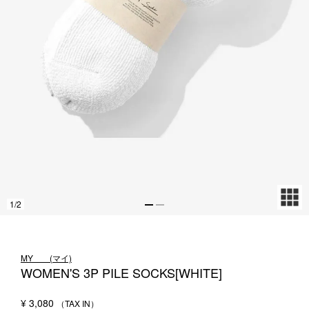
1LDK STAND
SEARCH
1
/
2
MY___ (マイ)
WOMEN'S 3P PILE SOCKS[WHITE]
¥
3,080