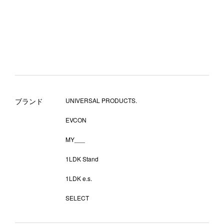
ブランド
UNIVERSAL PRODUCTS.
EVCON
MY___
1LDK Stand
1LDK e.s.
SELECT