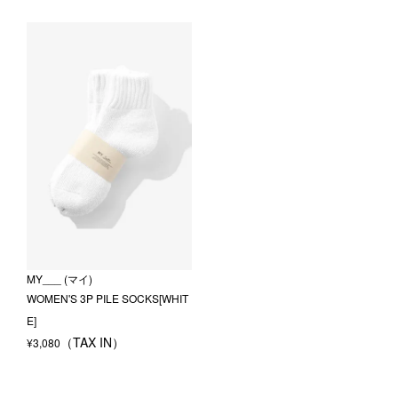
MY___ (マイ)
WOMEN'S 3P PILE SOCKS[WHIT
E]
¥
3,080