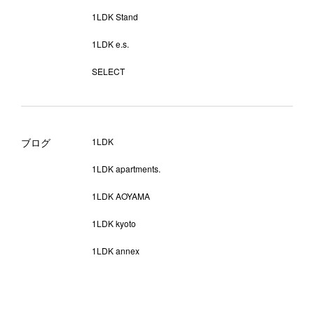
1LDK Stand
1LDK e.s.
SELECT
ブログ
1LDK
1LDK apartments.
1LDK AOYAMA
1LDK kyoto
1LDK annex