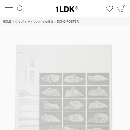
MENU
検索
お気に
C
1LDK
HOME
グッズ
ライフスタイル雑貨
DONO POSTER
在庫あり
全てのアイテム
限定
セール
全てのブランド
UNIVERSAL PRODUCTS.
EVCON
MY___