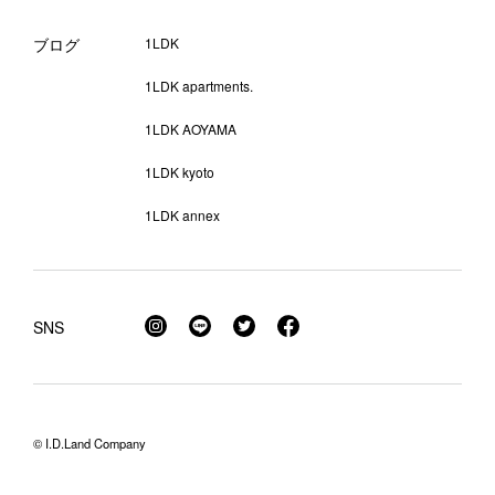
ブログ
1LDK
1LDK apartments.
1LDK AOYAMA
1LDK kyoto
1LDK annex
SNS
© I.D.Land Company