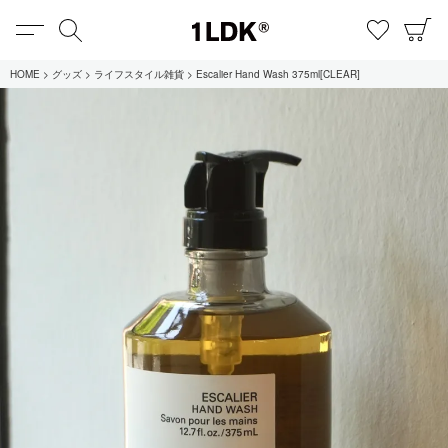
MENU
検索
お気に
C
1LDK
HOME
グッズ
ライフスタイル雑貨
Escalier Hand Wash 375ml[CLEAR]
在庫あり
全てのアイテム
限定
セール
全てのブランド
UNIVERSAL PRODUCTS.
EVCON
MY___