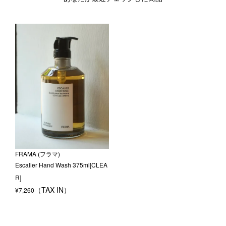
FRAMA (フラマ)
Escalier Hand Wash 375ml[CLEA
R]
¥
7,260