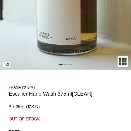
1LDK STAND
SEARCH
1
/
3
FRAMA (フラマ)
Escalier Hand Wash 375ml[CLEAR]
¥
7,260
OUT OF STOCK