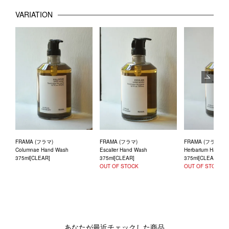
VARIATION
Next
FRAMA (フラマ)
FRAMA (フラマ)
FRAMA (フラマ)
Columnae Hand Wash
Escalier Hand Wash
Herbarium Hand W
375ml[CLEAR]
375ml[CLEAR]
375ml[CLEAR]
OUT OF STOCK
OUT OF STOCK
あなたが最近チェックした商品