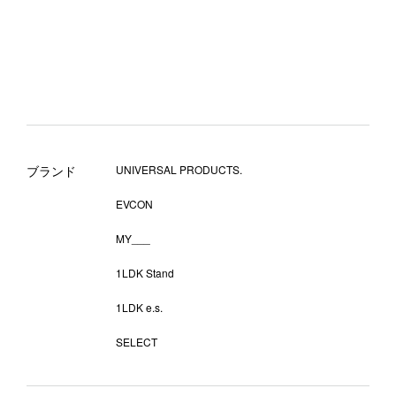
ブランド
UNIVERSAL PRODUCTS.
EVCON
MY___
1LDK Stand
1LDK e.s.
SELECT