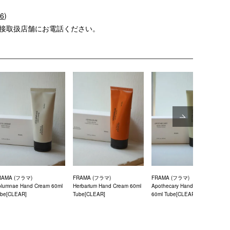
56
)
直接取扱店舗にお電話ください。
Next
RAMA (フラマ)
FRAMA (フラマ)
FRAMA (フラマ)
olumnae Hand Cream 60ml
Herbarium Hand Cream 60ml
Apothecary Hand Cream
ube[CLEAR]
Tube[CLEAR]
60ml Tube[CLEAR]