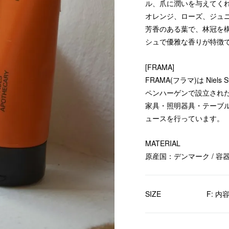
ル、爪に潤いを与えてく
オレンジ、ローズ、ジュニ
芳香のある葉で、林冠を構
シュで優雅な香りが特徴
[FRAMA]
FRAMA(フラマ)は Niels 
ペンハーゲンで設立され
家具・照明器具・テーブ
ュースを行っています。
MATERIAL
原産国：デンマーク / 容器素
SIZE
F: 内