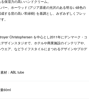
れる保湿力の高いハンドクリーム。
パー、ホーウッド (アジア原産の光沢のある明るい緑色の
成する背の高い常緑樹) を基調とし、みずみずしくフレッ
です。
Stroyer Christophersen を中心とし2011年にデンマーク・コ
たデザインスタジオで、ホテルや商業施設のインテリアや、
ルウエア、などライフスタイルにまつわるデザインやプロデ
材：ABL tube
容量60ml