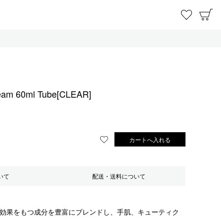
お気に
C
eam 60ml Tube[CLEAR]
カートへ入れる
お気に入りに登録する
いて
配送・送料について
ト効果をもつ成分を豊富にブレンドし、手肌、キューティク