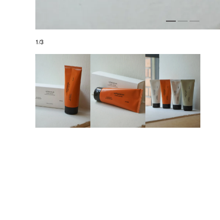
1
/
3