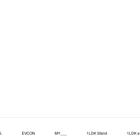
.
EVCON
MY___
1LDK Stand
1LDK e.