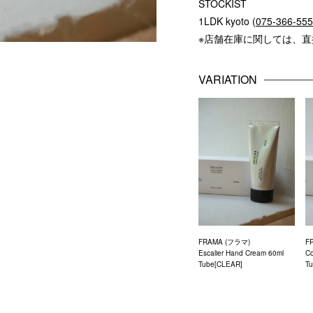
STOCKIST
1LDK kyoto (
075-366-55
※店舗在庫に関しては、
VARIATION
FRAMA (フラマ)
F
Escalier Hand Cream 60ml
C
Tube[CLEAR]
T