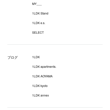
MY___
1LDK Stand
1LDK e.s.
SELECT
ブログ
1LDK
1LDK apartments.
1LDK AOYAMA
1LDK kyoto
1LDK annex