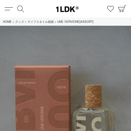
MENU
検索
お気に
C
1LDK
HOME
グッズ
ライフスタイル雑貨
UNE VERVEINE[ASSORT]
在庫あり
全てのアイテム
限定
セール
全てのブランド
UNIVERSAL PRODUCTS.
EVCON
MY___