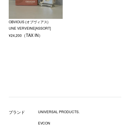
OBVIOUS (オブヴィアス)
UNE VERVEINE[ASSORT]
¥
24,200
ブランド
UNIVERSAL PRODUCTS.
EVCON