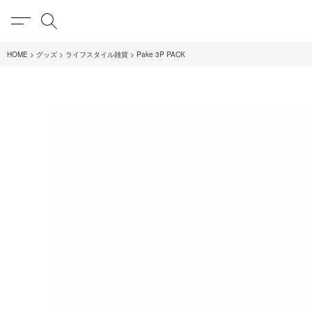
MENU
検索
HOME
グッズ
ライフスタイル雑貨
Pake 3P PACK
在庫あり
全てのアイテム
限定
全てのブランド
UNIVERSAL PRODUCT
MY___
1LDK STAND
SEARCH