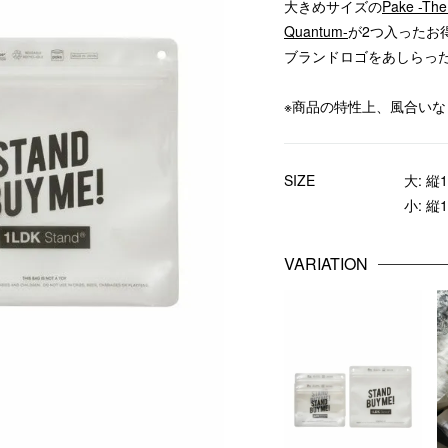
大きめサイズの
Pake -The
Quantum-
が2つ入ったお
ブランドロゴをあしらっ
※商品の特性上、風合い
SIZE
大: 縦1
小: 縦1
VARIATION