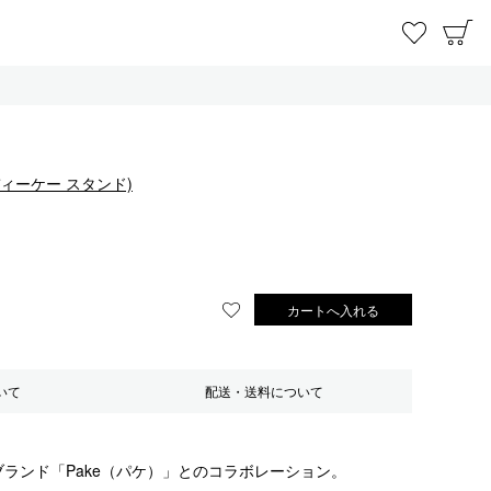
お気に
C
ルディーケー スタンド)
カートへ入れる
お気に入りに登録する
いて
配送・送料について
ランド「Pake（パケ）」とのコラボレーション。