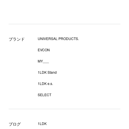
ブランド
UNIVERSAL PRODUCTS.
EVCON
MY___
1LDK Stand
1LDK e.s.
SELECT
ブログ
1LDK