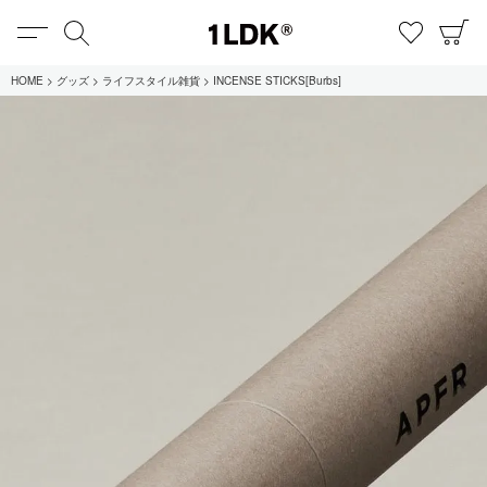
MENU
検索
お気に
C
1LDK
HOME
グッズ
ライフスタイル雑貨
INCENSE STICKS[Burbs]
在庫あり
全てのアイテム
限定
セール
全てのブランド
UNIVERSAL PRODUCTS.
EVCON
MY___