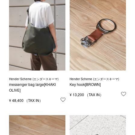
Hender Scheme (エンダースキーマ)
Hender Scheme (エンダースキーマ)
messenger bag large[KHAKI
Key hook[BROWN]
OLIVE]
¥
13,200
お気
¥
48,400
お気に入りに登録する