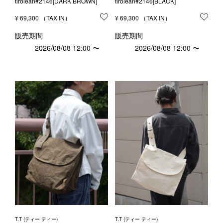
tirolean#2146[DARK BROWN]
tirolean#2146[BLACK]
¥
69,300
お気に入りに登録する
¥
69,300
お気
販売期間
販売期間
2026/08/08 12:00
〜
2026/08/08 12:00
〜
T.T (ティー ティー)
T.T (ティー ティー)