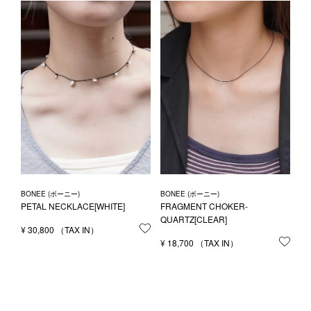
BONEE (ボーニー)
BONEE (ボーニー)
PETAL NECKLACE[WHITE]
FRAGMENT CHOKER-
QUARTZ[CLEAR]
¥
30,800
お気に入りに登録する
¥
18,700
お気