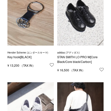
Hender Scheme (エンダースキーマ)
adidas (アディダス)
Key hook[BLACK]
STAN SMITH LO PRO W[Core
Black/Core black/Carbon]
¥
13,200
お気に入りに登録する
¥
16,500
お気