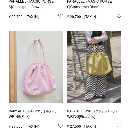
PARALLEL - MAGIC PURSE
PARALLEL - MAGIC PURSE
S[Croco grain Brown]
S[Croco grain Black]
¥
29,700
お気に入りに登録する
¥
29,700
お気
MARY AL TERNA (メアリオルターナ)
MARY AL TERNA (メアリオルターナ)
WRING[Pink]
WRING[Pistachio]
¥
27,500
お気に入りに登録する
¥
27,500
お気