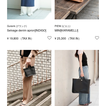
Gurank (グランク)
PIENI (ピエニ)
Selvage denim apron[INDIGO]
MINI[KARAMELLI]
¥
19,800
お気に入りに登録する
¥
25,300
お気