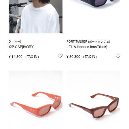
O - (オー)
PORT TANGER (ポートタンジェ)
X/P CAP[IVORY]
LEILA tobacco lens[Black]
¥
14,300
お気に入りに登録する
¥
80,300
お気