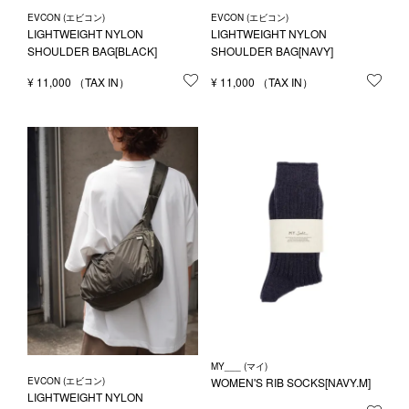
EVCON (エビコン)
EVCON (エビコン)
LIGHTWEIGHT NYLON
LIGHTWEIGHT NYLON
SHOULDER BAG[BLACK]
SHOULDER BAG[NAVY]
¥
11,000
お気に入りに登録する
¥
11,000
お気
MY___ (マイ)
EVCON (エビコン)
WOMEN'S RIB SOCKS[NAVY.M]
LIGHTWEIGHT NYLON