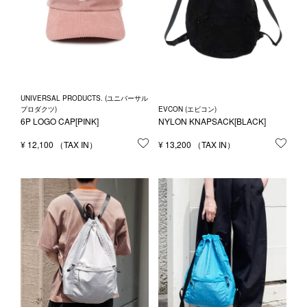
UNIVERSAL PRODUCTS. (ユニバーサル
EVCON (エビコン)
プロダクツ)
NYLON KNAPSACK[BLACK]
6P LOGO CAP[PINK]
¥
13,200
お気
¥
12,100
お気に入りに登録する