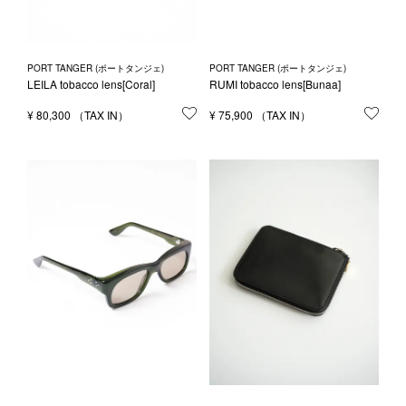
PORT TANGER (ポートタンジェ)
PORT TANGER (ポートタンジェ)
LEILA tobacco lens[Coral]
RUMI tobacco lens[Bunaa]
¥
80,300
お気に入りに登録する
¥
75,900
お気