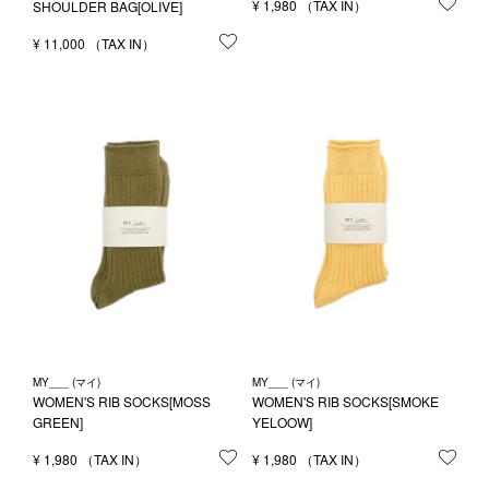
¥
1,980
お気
SHOULDER BAG[OLIVE]
¥
11,000
お気に入りに登録する
MY___ (マイ)
MY___ (マイ)
WOMEN'S RIB SOCKS[MOSS
WOMEN'S RIB SOCKS[SMOKE
GREEN]
YELOOW]
¥
1,980
お気に入りに登録する
¥
1,980
お気