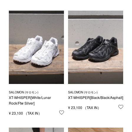
SALOMON (サロモン)
SALOMON (サロモン)
XT-WHISPER[White/Lunar
XT-WHISPER[Black/Black/Asphalt]
Rock/Ftw Silver]
¥
23,100
お気
¥
23,100
お気に入りに登録する