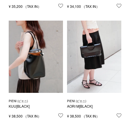
¥
35,200
お気に入りに登録する
¥
34,100
お気
PIENI (ピエニ)
PIENI (ピエニ)
KUU[BLACK]
AORI M[BLACK]
¥
38,500
お気に入りに登録する
¥
38,500
お気