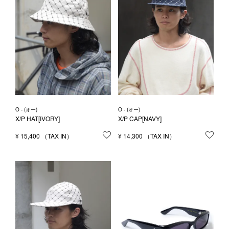
O - (オー)
O - (オー)
X/P HAT[IVORY]
X/P CAP[NAVY]
¥
15,400
お気に入りに登録する
¥
14,300
お気