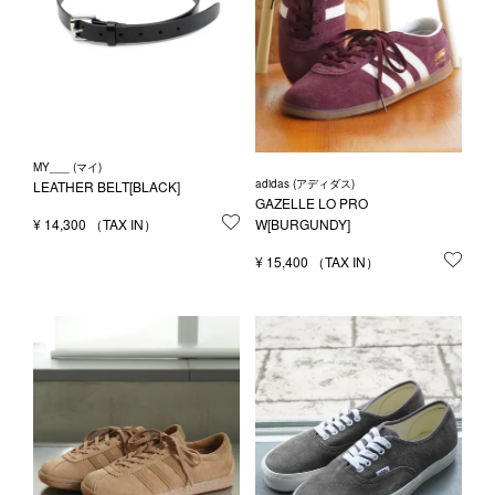
MY___ (マイ)
adidas (アディダス)
LEATHER BELT[BLACK]
GAZELLE LO PRO
¥
14,300
お気に入りに登録する
W[BURGUNDY]
¥
15,400
お気