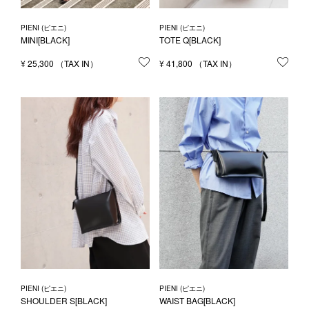
PIENI (ピエニ)
PIENI (ピエニ)
MINI[BLACK]
TOTE Q[BLACK]
¥
25,300
お気に入りに登録する
¥
41,800
お気
PIENI (ピエニ)
PIENI (ピエニ)
SHOULDER S[BLACK]
WAIST BAG[BLACK]