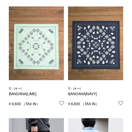
O - (オー)
O - (オー)
BANDANA[LIME]
BANDANA[NAVY]
¥
6,600
お気に入りに登録する
¥
6,600
お気