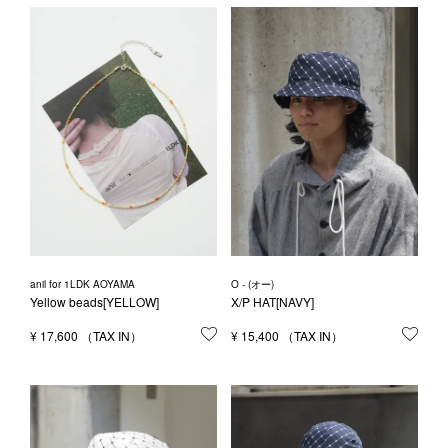
anil for 1LDK AOYAMA
O - (オー)
Yellow beads[YELLOW]
X/P HAT[NAVY]
¥
17,600
お気に入りに登録する
¥
15,400
お気