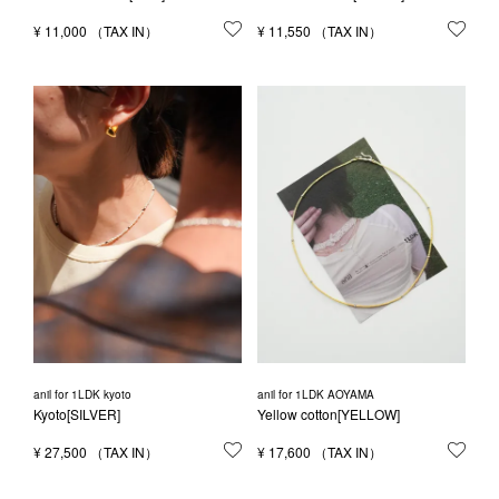
¥
11,000
お気に入りに登録する
¥
11,550
お気
anil for 1LDK kyoto
anil for 1LDK AOYAMA
Kyoto[SILVER]
Yellow cotton[YELLOW]
¥
27,500
お気に入りに登録する
¥
17,600
お気