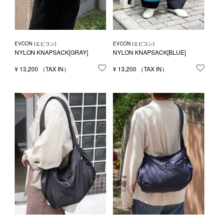
EVCON (エビコン)
EVCON (エビコン)
NYLON KNAPSACK[GRAY]
NYLON KNAPSACK[BLUE]
¥
13,200
お気に入りに登録する
¥
13,200
お気