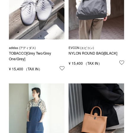
adidas (アディダス)
EVCON (エビコン)
TOBACCO[Grey Two/Grey
NYLON ROUND BAG[BLACK]
One/Grey]
¥
15,400
お気
¥
15,400
お気に入りに登録する