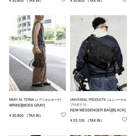
¥
30,800
お気に入りに登録する
¥
30,800
お気
MARY AL TERNA (メアリオルターナ)
UNIVERSAL PRODUCTS. (ユニバーサル
WRING[MOSS GRAY]
プロダクツ)
NEW MESSENGER BAG[BLACK]
¥
30,800
お気に入りに登録する
¥
23,100
お気