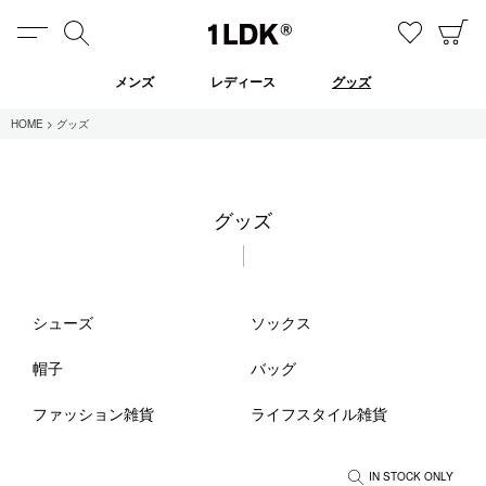
MENU
検索
お気に
C
1LDK
メンズ
レディース
グッズ
HOME
グッズ
在庫あり
グッズ
全てのアイテム
限定
セール
シューズ
ソックス
帽子
バッグ
全てのブランド
ファッション雑貨
ライフスタイル雑貨
UNIVERSAL PRODUCTS.
EVCON
MY___
IN STOCK ONLY