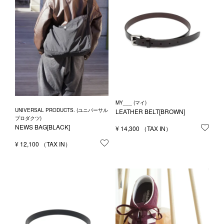
MY___ (マイ)
UNIVERSAL PRODUCTS. (ユニバーサル
LEATHER BELT[BROWN]
プロダクツ)
NEWS BAG[BLACK]
¥
14,300
お気
¥
12,100
お気に入りに登録する