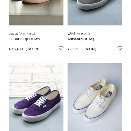
adidas (アディダス)
VANS (ヴァンズ)
TOBACCO[BROWN]
Authentic[GRAY]
¥
15,400
お気に入りに登録する
¥
8,250
お気