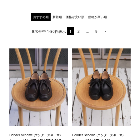
1LDK STAND
おすすめ順
新着順
価格が安い順
価格が高い順
SEARCH
670
件中
1
-
80
件表示
1
2
…
9
Hender Scheme (エンダースキーマ)
Hender Scheme (エンダースキーマ)