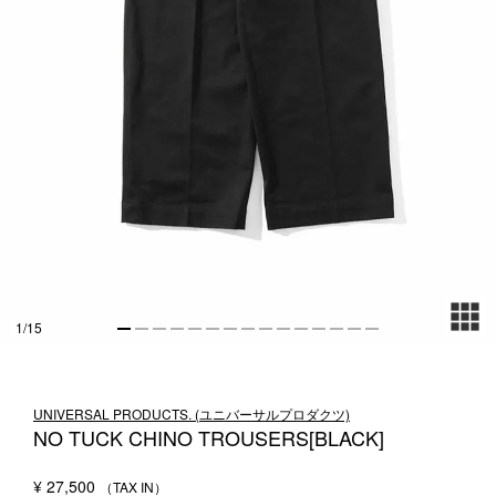
1LDK STAND
SEARCH
1
/
15
UNIVERSAL PRODUCTS. (ユニバーサルプロダクツ)
NO TUCK CHINO TROUSERS[BLACK]
¥
27,500