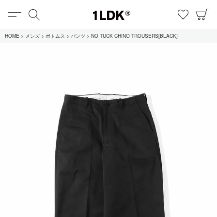
MENU
検索
お気に
C
1LDK
HOME
メンズ
ボトムス
パンツ
NO TUCK CHINO TROUSERS[BLACK]
在庫あり
全てのアイテム
限定
セール
全てのブランド
UNIVERSAL PRODUCTS.
EVCON
MY___