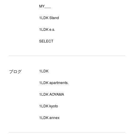
MY___
1LDK Stand
1LDK e.s.
SELECT
ブログ
1LDK
1LDK apartments.
1LDK AOYAMA
1LDK kyoto
1LDK annex