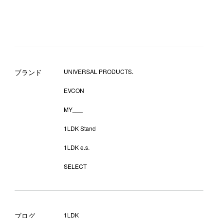
ブランド
UNIVERSAL PRODUCTS.
EVCON
MY___
1LDK Stand
1LDK e.s.
SELECT
ブログ
1LDK