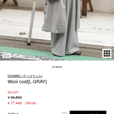
1LDK STAND
SEARCH
1
/
11
3/180cm
DIGAWEL (ディガウェル)
Wool coat[L.GRAY]
20
%OFF
¥
96,800
¥
77,440