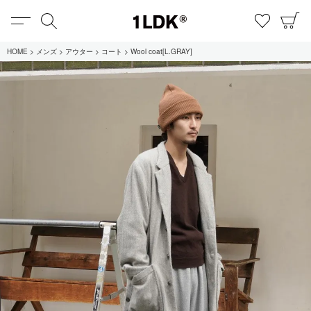
MENU
検索
お気に
C
1LDK
HOME
メンズ
アウター
コート
Wool coat[L.GRAY]
在庫あり
全てのアイテム
限定
セール
全てのブランド
UNIVERSAL PRODUCTS.
EVCON
MY___