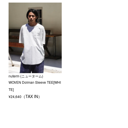
nuterm (ニューターム)
WOVEN Dolman Sleeve TEE[WHI
TE]
¥
24,640