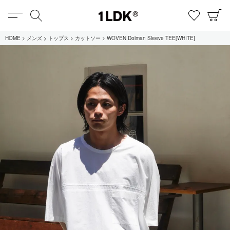
MENU
検索
お気に
C
1LDK
HOME
メンズ
トップス
カットソー
WOVEN Dolman Sleeve TEE[WHITE]
在庫あり
全てのアイテム
限定
セール
全てのブランド
UNIVERSAL PRODUCTS.
EVCON
MY___