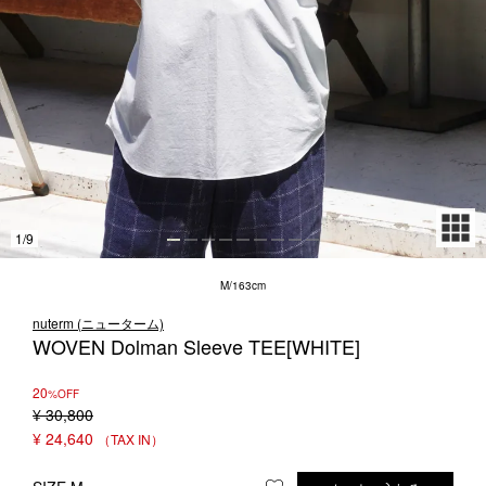
1LDK STAND
SEARCH
1
/
9
M/163cm
nuterm (ニューターム)
WOVEN Dolman Sleeve TEE[WHITE]
20
%OFF
¥
30,800
¥
24,640