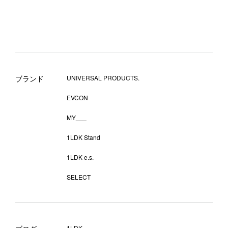
ブランド
UNIVERSAL PRODUCTS.
EVCON
MY___
1LDK Stand
1LDK e.s.
SELECT
1LDK