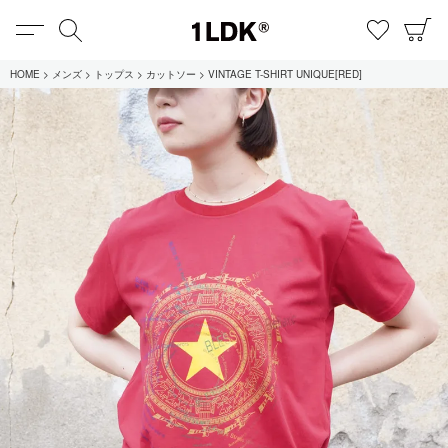
MENU
検索
お気に
C
1LDK
HOME
メンズ
トップス
カットソー
VINTAGE T-SHIRT UNIQUE[RED]
在庫あり
全てのアイテム
限定
セール
全てのブランド
UNIVERSAL PRODUCTS.
EVCON
MY___