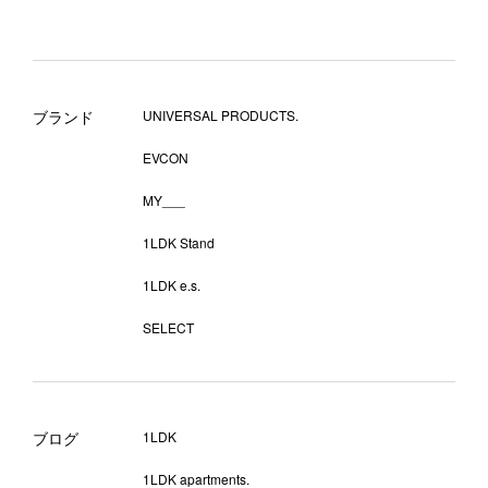
ブランド
UNIVERSAL PRODUCTS.
EVCON
MY___
1LDK Stand
1LDK e.s.
SELECT
ブログ
1LDK
1LDK apartments.