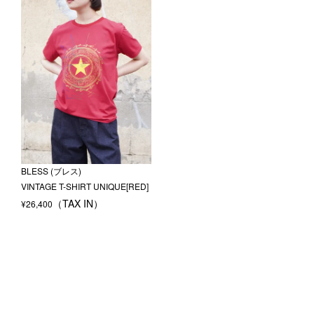
BLESS (ブレス)
VINTAGE T-SHIRT UNIQUE[RED]
¥
26,400