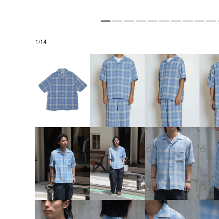
1
/
14