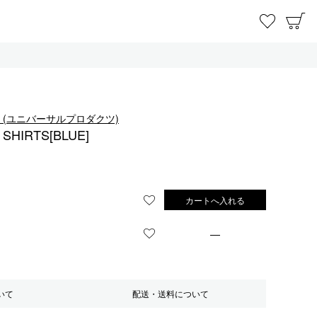
お気に
C
TS. (ユニバーサルプロダクツ)
 SHIRTS[BLUE]
カートへ入れる
お気に入りに登録する
—
お気に入りに登録する
いて
配送・送料について