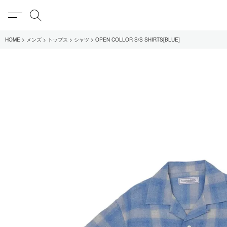
MENU
検索
HOME
メンズ
トップス
シャツ
OPEN COLLOR S/S SHIRTS[BLUE]
在庫あり
全てのアイテム
限定
全てのブランド
UNIVERSAL PRODUCT
MY___
1LDK STAND
SEARCH