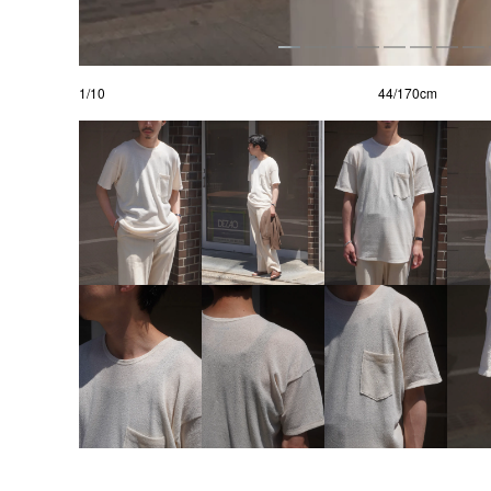
1
/
10
44/170cm