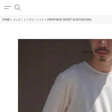
MENU
検索
HOME
メンズ
トップス
シャツ
CREW NECK SHORT SLEEVE[ECRU]
在庫あり
全てのアイテム
限定
全てのブランド
UNIVERSAL PRODUCT
MY___
1LDK STAND
SEARCH