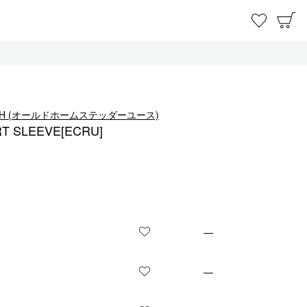
お気に
C
 YOUTH (オールドホームステッダーユース)
T SLEEVE[ECRU]
—
お気に入りに登録する
—
お気に入りに登録する