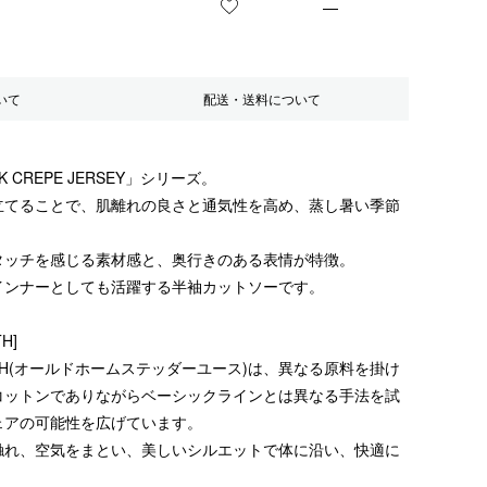
—
お気に入りに登録する
いて
配送・送料について
 CREPE JERSEY」シリーズ。
立てることで、肌離れの良さと通気性を高め、蒸し暑い季節
タッチを感じる素材感と、奥行きのある表情が特徴。
インナーとしても活躍する半袖カットソーです。
TH]
r YOUTH(オールドホームステッダーユース)は、異なる原料を掛け
コットンでありながらベーシックラインとは異なる手法を試
ェアの可能性を広げています。
触れ、空気をまとい、美しいシルエットで体に沿い、快適に
。