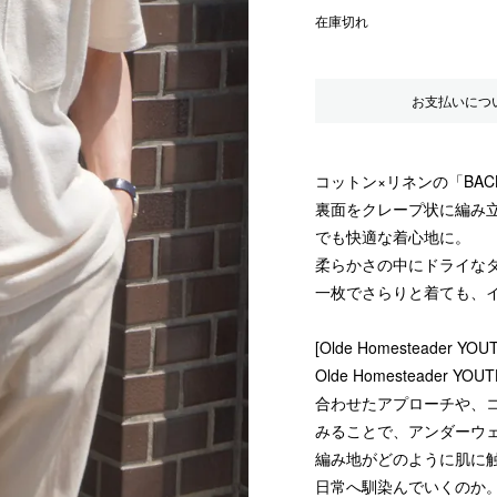
在庫切れ
お支払いにつ
コットン×リネンの「BACK
裏面をクレープ状に編み
でも快適な着心地に。
柔らかさの中にドライな
一枚でさらりと着ても、
[Olde Homesteader YOU
Olde Homesteade
合わせたアプローチや、
みることで、アンダーウ
編み地がどのように肌に
日常へ馴染んでいくのか