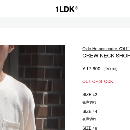
1LDK
Olde Homesteader
CREW NECK SHOR
セール
¥
17,600
S.
EVCON
OUT OF STOCK
SIZE 42
在庫切れ
SIZE 44
在庫切れ
SIZE 46