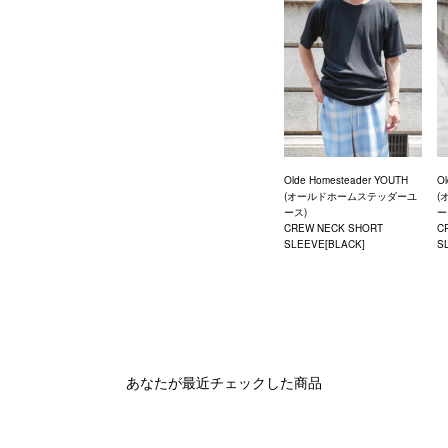
Olde Homesteader YOUTH
O
(オールドホームステッダーユ
(
ース)
ー
CREW NECK SHORT
C
SLEEVE[BLACK]
S
あなたが最近チェックした商品