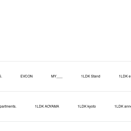
.
EVCON
MY___
1LDK Stand
1LDK e.
partments.
1LDK AOYAMA
1LDK kyoto
1LDK ann