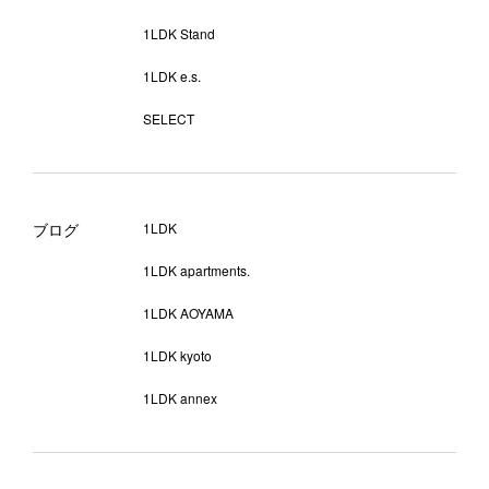
1LDK Stand
1LDK e.s.
SELECT
ブログ
1LDK
1LDK apartments.
1LDK AOYAMA
1LDK kyoto
1LDK annex