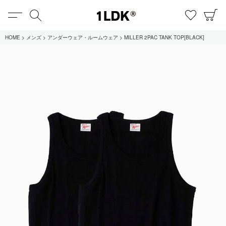
MENU
検索
お気に
C
1LDK
HOME
メンズ
アンダーウェア・ルームウェア
MILLER 2PAC TANK TOP[BLACK]
在庫あり
全てのアイテム
限定
セール
全てのブランド
UNIVERSAL PRODUCTS.
EVCON
MY___