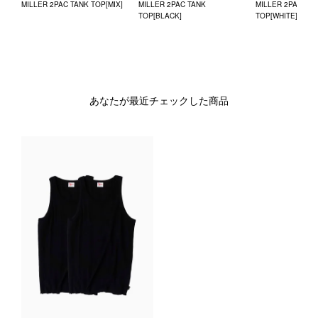
MILLER 2PAC TANK TOP[MIX]
MILLER 2PAC TANK
MILLER 2PAC TA
TOP[BLACK]
TOP[WHITE]
あなたが最近チェックした商品