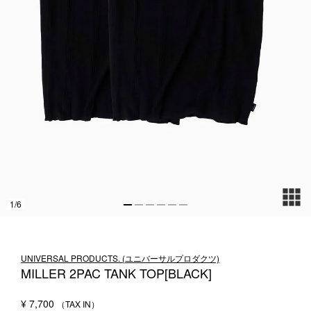
1LDK STAND
SEARCH
1
/
6
UNIVERSAL PRODUCTS. (ユニバーサルプロダクツ)
MILLER 2PAC TANK TOP[BLACK]
¥
7,700