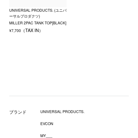
UNIVERSAL PRODUCTS. (ユニバ
ーサルプロダクツ)
MILLER 2PAC TANK TOP[BLACK]
¥
7,700
ブランド
UNIVERSAL PRODUCTS.
EVCON
MY___