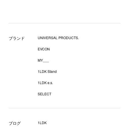
ブランド
UNIVERSAL PRODUCTS.
EVCON
MY___
1LDK Stand
1LDK e.s.
SELECT
ブログ
1LDK