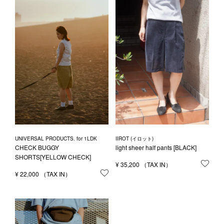
1LDK STAND
SEARCH
UNIVERSAL PRODUCTS. for 1LDK
IIROT (イロット)
CHECK BUGGY
light sheer half pants [BLACK]
SHORTS[YELLOW CHECK]
¥
35,200
お気
¥
22,000
お気に入りに登録する