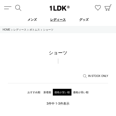
MENU
検索
お気に
C
1LDK
メンズ
レディース
グッズ
HOME
レディース
ボトムス
ショーツ
在庫あり
ショーツ
全てのアイテム
限定
セール
IN STOCK ONLY
全てのブランド
おすすめ順
新着順
価格が安い順
価格が高い順
UNIVERSAL PRODUCTS.
3
件中
1
-
3
件表示
EVCON
MY___