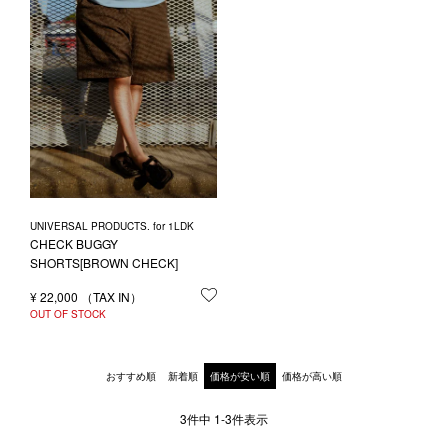
UNIVERSAL PRODUCTS. for 1LDK
CHECK BUGGY
SHORTS[BROWN CHECK]
¥
22,000
お気に入りに登録する
OUT OF STOCK
おすすめ順
新着順
価格が安い順
価格が高い順
3
件中
1
-
3
件表示