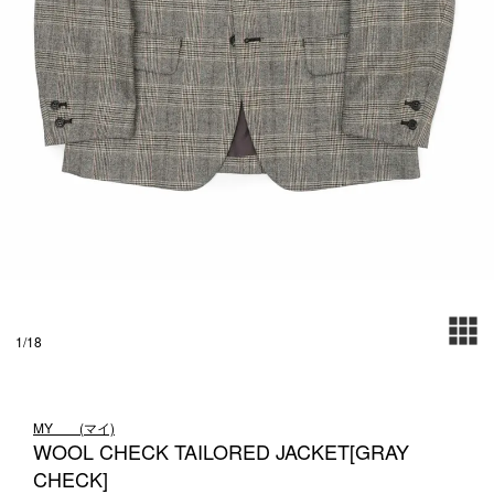
1LDK STAND
SEARCH
1
/
18
MY___ (マイ)
WOOL CHECK TAILORED JACKET[GRAY
CHECK]