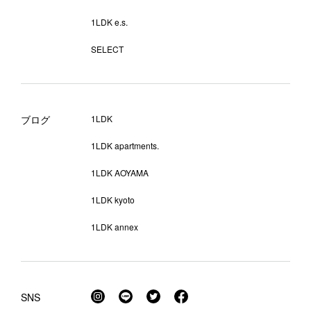
1LDK e.s.
SELECT
ブログ
1LDK
1LDK apartments.
1LDK AOYAMA
1LDK kyoto
1LDK annex
SNS