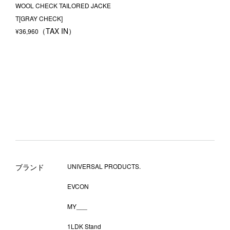
WOOL CHECK TAILORED JACKE
T[GRAY CHECK]
¥
36,960
ブランド
UNIVERSAL PRODUCTS.
EVCON
MY___
1LDK Stand