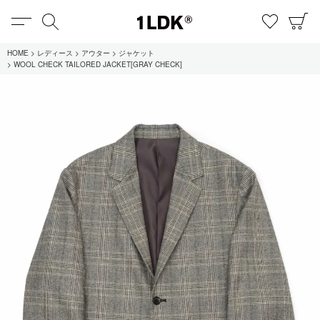
MENU
検索
お気に
C
1LDK
HOME
レディース
アウター
ジャケット
WOOL CHECK TAILORED JACKET[GRAY CHECK]
在庫あり
全てのアイテム
限定
セール
全てのブランド
UNIVERSAL PRODUCTS.
EVCON
MY___