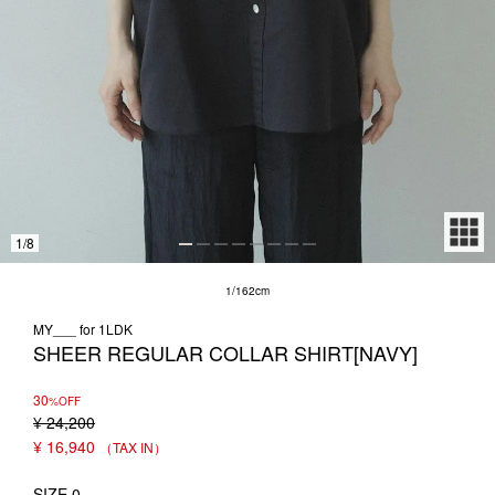
1LDK STAND
SEARCH
1
/
8
1/162cm
MY___ for 1LDK
SHEER REGULAR COLLAR SHIRT[NAVY]
30
%OFF
¥
24,200
¥
16,940
SIZE 0