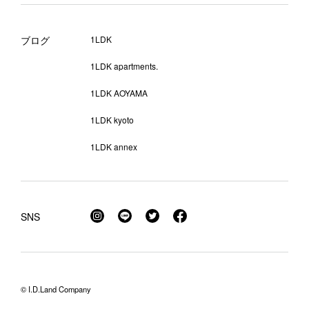
ブログ
1LDK
1LDK apartments.
1LDK AOYAMA
1LDK kyoto
1LDK annex
SNS
© I.D.Land Company