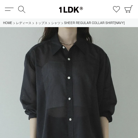
MENU
検索
お気に
C
1LDK
HOME
レディース
トップス
シャツ
SHEER REGULAR COLLAR SHIRT[NAVY]
在庫あり
全てのアイテム
限定
セール
全てのブランド
UNIVERSAL PRODUCTS.
EVCON
MY___