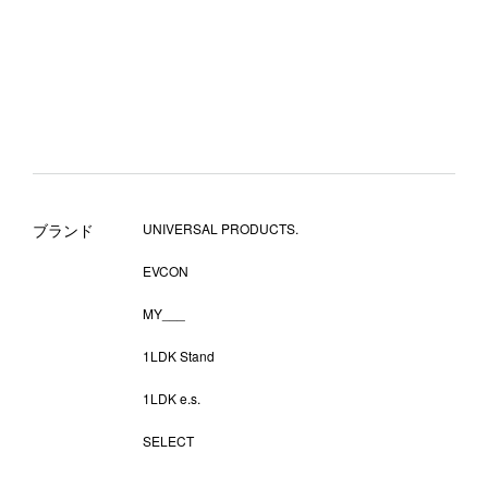
ブランド
UNIVERSAL PRODUCTS.
EVCON
MY___
1LDK Stand
1LDK e.s.
SELECT