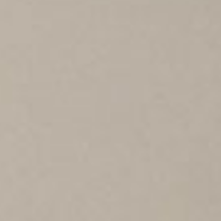
1LDK STAND
mfpen
SEARCH