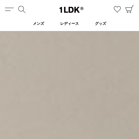
MENU
検索
お気に
C
1LDK
メンズ
レディース
グッズ
IN STOCK ONLY
ALL
EXCLUSIVE
SALE
ALL
UNIVERSAL PRODUCTS.
EVCON
MY___