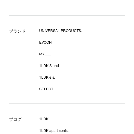
ブランド
UNIVERSAL PRODUCTS.
EVCON
MY___
1LDK Stand
1LDK e.s.
SELECT
ブログ
1LDK
1LDK apartments.