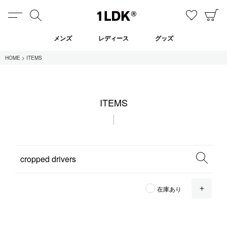
MENU
検索
お気に
C
1LDK
メンズ
レディース
グッズ
HOME
ITEMS
在庫あり
ITEMS
全てのアイテム
限定
セール
全てのブランド
OPE
在庫あり
UNIVERSAL PRODUCTS.
EVCON
MY___