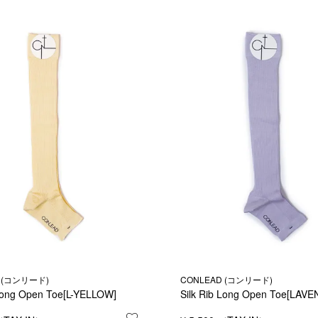
 (コンリード)
CONLEAD (コンリード)
 Long Open Toe[L-YELLOW]
Silk Rib Long Open Toe[LAV