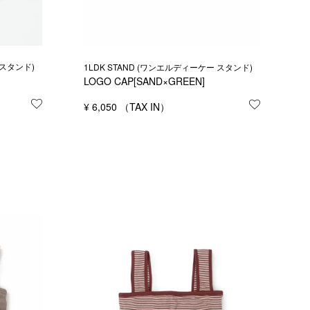
 スタンド)
1LDK STAND (ワンエルディーケー スタンド)
LOGO CAP[SAND×GREEN]
お気に入りに登録する
¥
6,050
お気に入り