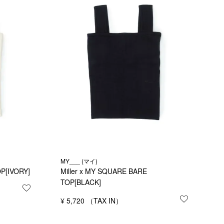
MY___ (マイ)
OP[IVORY]
Miller x MY SQUARE BARE
TOP[BLACK]
お気に入りに登録する
¥
5,720
お気に入り