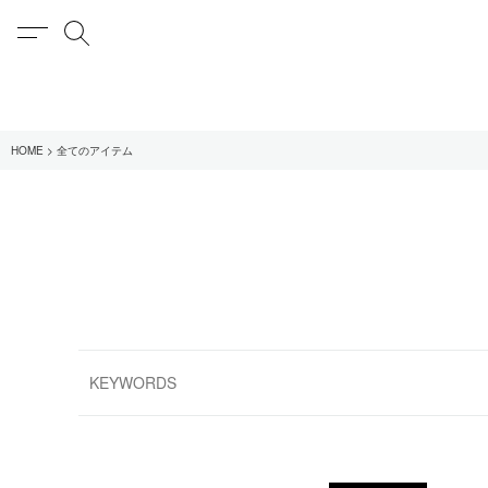
MENU
検索
在庫あり
HOME
全てのアイテム
全てのアイテム
限定
全てのブランド
UNIVERSAL PRODUCT
MY___
1LDK STAND
SEARCH