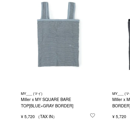
MY___ (マイ)
MY___ (マ
Miller x MY SQUARE BARE
Miller 
TOP[BLUE×GRAY BORDER]
BORDER
¥
5,720
お気に入りに登録
¥
5,720