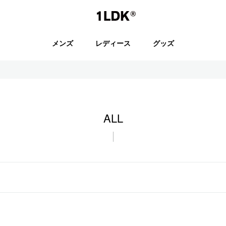
1LDK
メンズ
レディース
グッズ
セール
ALL
S.
EVCON