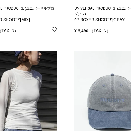
AL PRODUCTS. (ユニバーサルプロ
UNIVERSAL PRODUCTS. (ユ
する
ダクツ)
R SHORTS[MIX]
2P BOXER SHORTS[GRAY]
お気に入りに登録する
¥
6,490