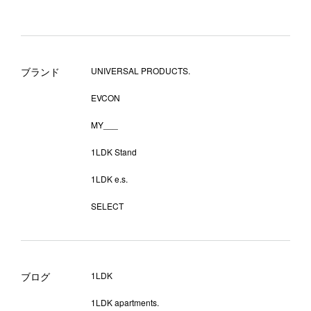
ブランド
UNIVERSAL PRODUCTS.
EVCON
MY___
1LDK Stand
1LDK e.s.
SELECT
ブログ
1LDK
1LDK apartments.