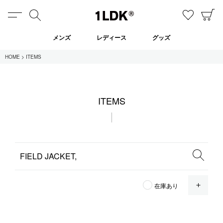
MENU
検索
お気に
C
1LDK
メンズ
レディース
グッズ
HOME
ITEMS
在庫あり
ITEMS
全てのアイテム
限定
セール
全てのブランド
OPE
在庫あり
UNIVERSAL PRODUCTS.
EVCON
MY___