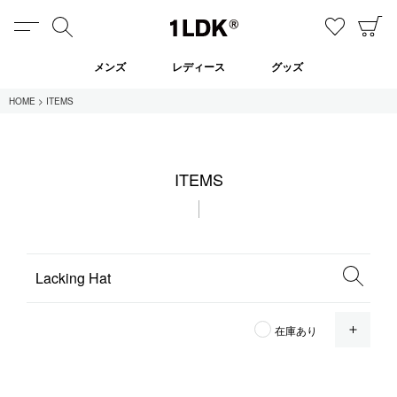
MENU
検索
お気に
C
1LDK
メンズ
レディース
グッズ
HOME
ITEMS
在庫あり
ITEMS
全てのアイテム
限定
セール
全てのブランド
OPE
在庫あり
UNIVERSAL PRODUCTS.
EVCON
MY___