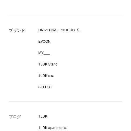
ブランド
UNIVERSAL PRODUCTS.
EVCON
MY___
1LDK Stand
1LDK e.s.
SELECT
ブログ
1LDK
1LDK apartments.