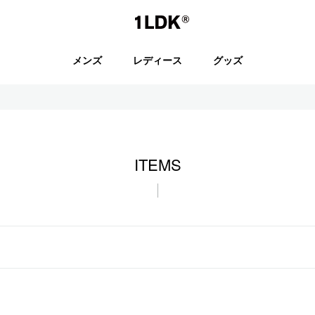
1LDK
メンズ
レディース
グッズ
セール
ITEMS
S.
EVCON