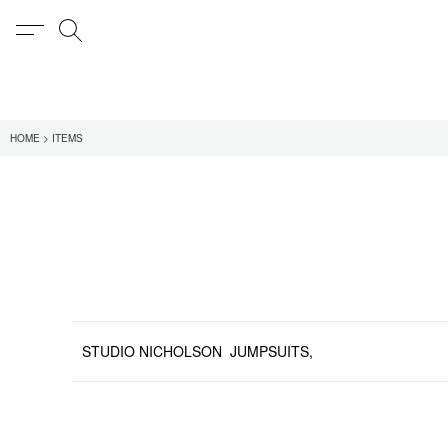
MENU
検索
在庫あり
HOME
ITEMS
全てのアイテム
限定
全てのブランド
UNIVERSAL PRODUCT
MY___
1LDK STAND
SEARCH