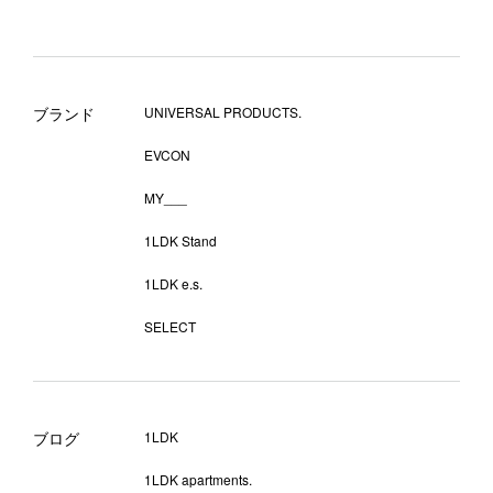
ブランド
UNIVERSAL PRODUCTS.
EVCON
MY___
1LDK Stand
1LDK e.s.
SELECT
ブログ
1LDK
1LDK apartments.