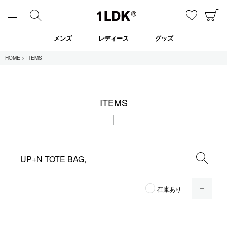
MENU
検索
お気に
C
1LDK
メンズ
レディース
グッズ
HOME
ITEMS
在庫あり
ITEMS
全てのアイテム
限定
セール
全てのブランド
OPE
在庫あり
UNIVERSAL PRODUCTS.
EVCON
MY___