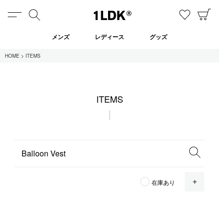
MENU
検索
お気に
C
1LDK
メンズ
レディース
グッズ
HOME
ITEMS
在庫あり
ITEMS
全てのアイテム
限定
セール
全てのブランド
OPE
在庫あり
UNIVERSAL PRODUCTS.
EVCON
MY___