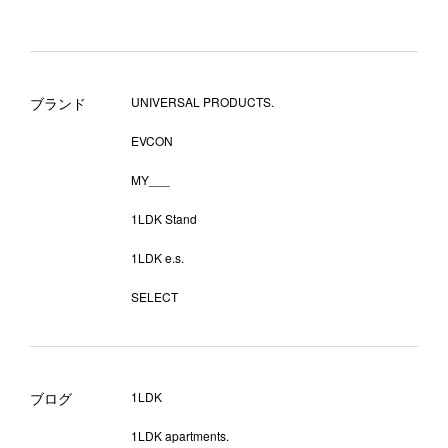
ブランド
UNIVERSAL PRODUCTS.
EVCON
MY___
1LDK Stand
1LDK e.s.
SELECT
ブログ
1LDK
1LDK apartments.