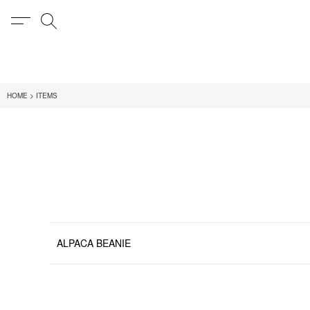
MENU
検索
在庫あり
HOME
ITEMS
全てのアイテム
限定
全てのブランド
UNIVERSAL PRODUCT
MY___
1LDK STAND
SEARCH