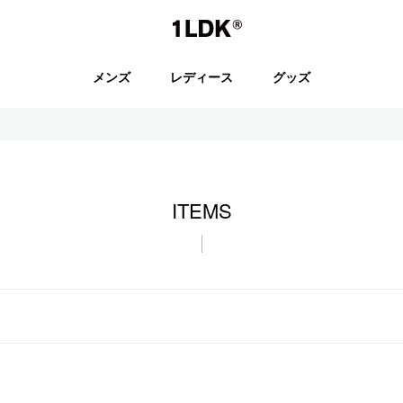
1LDK
メンズ
レディース
グッズ
セール
ITEMS
S.
EVCON