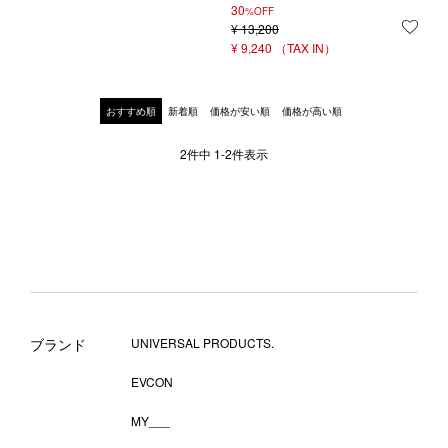
30
%OFF
¥
13,200
お気
¥
9,240
おすすめ順
新着順
価格が安い順
価格が高い順
2
件中
1
-
2
件表示
ブランド
UNIVERSAL PRODUCTS.
EVCON
MY___