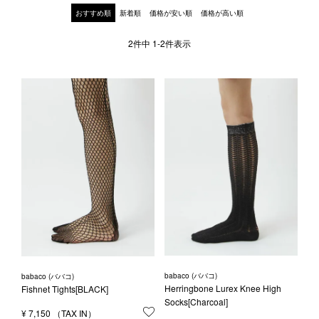
1LDK STAND
おすすめ順
新着順
価格が安い順
価格が高い順
2
件中
1
-
2
件表示
SEARCH
babaco (ババコ)
babaco (ババコ)
Herringbone Lurex Knee High
Fishnet Tights[BLACK]
Socks[Charcoal]
¥
7,150
お気に入りに登録する