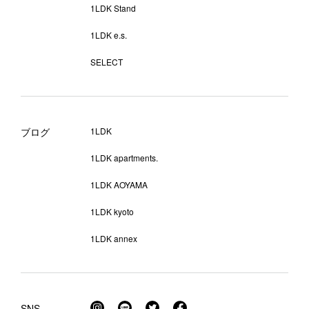
1LDK Stand
1LDK e.s.
SELECT
ブログ
1LDK
1LDK apartments.
1LDK AOYAMA
1LDK kyoto
1LDK annex
SNS