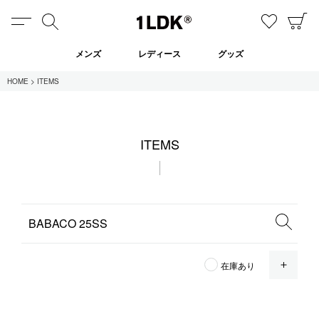
MENU
検索
お気に
C
1LDK
メンズ
レディース
グッズ
HOME
ITEMS
在庫あり
ITEMS
全てのアイテム
限定
セール
全てのブランド
OPE
在庫あり
UNIVERSAL PRODUCTS.
EVCON
MY___