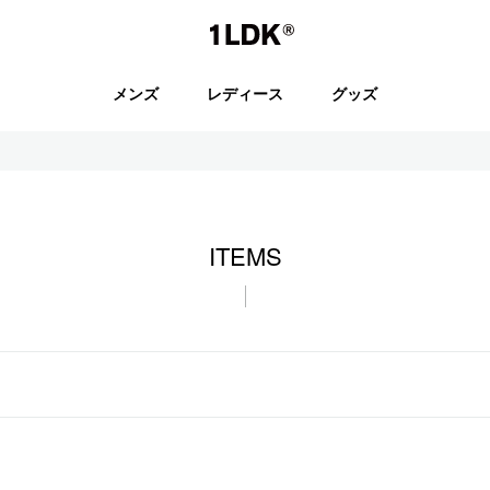
1LDK
メンズ
レディース
グッズ
セール
ITEMS
S.
EVCON