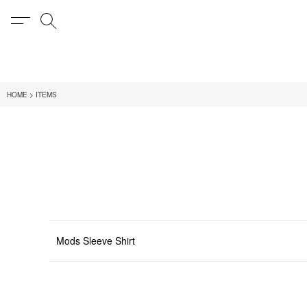
MENU
検索
在庫あり
HOME
ITEMS
全てのアイテム
限定
全てのブランド
UNIVERSAL PRODUCT
MY___
1LDK STAND
SEARCH