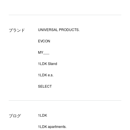
ブランド
UNIVERSAL PRODUCTS.
EVCON
MY___
1LDK Stand
1LDK e.s.
SELECT
ブログ
1LDK
1LDK apartments.