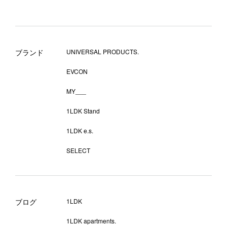
ブランド
UNIVERSAL PRODUCTS.
EVCON
MY___
1LDK Stand
1LDK e.s.
SELECT
ブログ
1LDK
1LDK apartments.