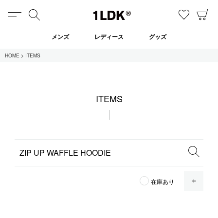
MENU
検索
お気に
C
1LDK
メンズ
レディース
グッズ
HOME
ITEMS
在庫あり
ITEMS
全てのアイテム
限定
セール
全てのブランド
OPE
在庫あり
UNIVERSAL PRODUCTS.
EVCON
MY___