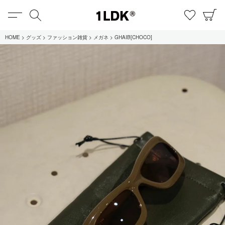
MENU
検索
お気に
C
1LDK
HOME
グッズ
ファッション雑貨
メガネ
GHAIB[CHOCO]
在庫あり
全てのアイテム
限定
セール
全てのブランド
UNIVERSAL PRODUCTS.
EVCON
MY___