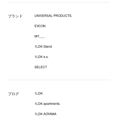
ブランド
UNIVERSAL PRODUCTS.
EVCON
MY___
1LDK Stand
1LDK e.s.
SELECT
ブログ
1LDK
1LDK apartments.
1LDK AOYAMA