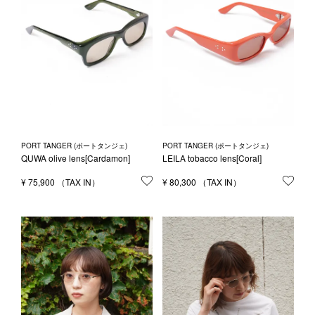
PORT TANGER (ポートタンジェ)
PORT TANGER (ポートタンジェ)
QUWA olive lens[Cardamon]
LEILA tobacco lens[Coral]
¥
75,900
お気に入りに登録する
¥
80,300
お気