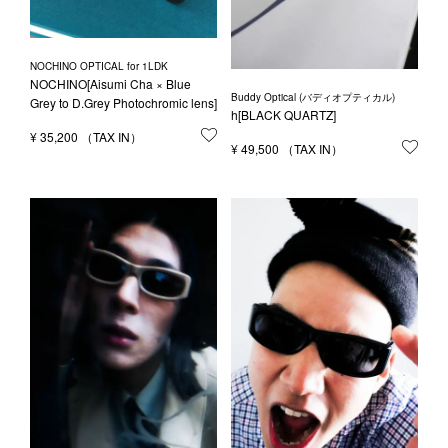
NOCHINO OPTICAL for 1LDK
NOCHINO[Aisumi Cha × Blue
Buddy Optical (バディオプティカル)
Grey to D.Grey Photochromic lens]
h[BLACK QUARTZ]
¥
35,200
お気に入りに登録する
¥
49,500
お気