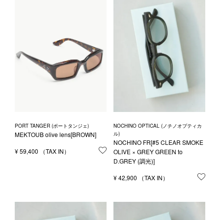
PORT TANGER (ポートタンジェ)
NOCHINO OPTICAL (ノチノオプティカ
MEKTOUB olive lens[BROWN]
ル)
NOCHINO FR[#5 CLEAR SMOKE
¥
59,400
お気に入りに登録する
OLIVE × GREY GREEN to
D.GREY (調光)]
¥
42,900
お気