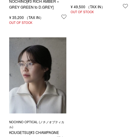
NOCHINO[#3 RICH AMBER ×
¥
49,500
お気
GREY GREEN to D.GREY]
OUT OF STOCK
¥
35,200
お気に入りに登録する
OUT OF STOCK
NOCHINO OPTICAL (ノチノオプティカ
ル)
KOUGETSU[#3 CHAMPAGNE