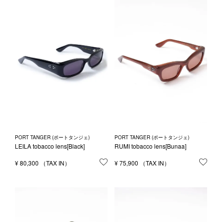
1LDK STAND
SEARCH
PORT TANGER (ポートタンジェ)
PORT TANGER (ポートタンジェ)
LEILA tobacco lens[Black]
RUMI tobacco lens[Bunaa]
¥
80,300
お気に入りに登録する
¥
75,900
お気