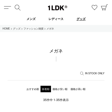
MENU
検索
お気に
C
1LDK
メンズ
レディース
グッズ
HOME
グッズ
ファッション雑貨
メガネ
在庫あり
メガネ
全てのアイテム
限定
セール
IN STOCK ONLY
全てのブランド
おすすめ順
新着順
価格が安い順
価格が高い順
UNIVERSAL PRODUCTS.
35
件中
1
-
35
件表示
EVCON
MY___