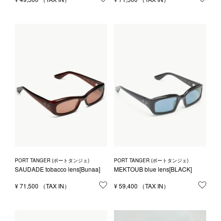
PORT TANGER (ポートタンジェ)
PORT TANGER (ポートタンジェ)
SAUDADE tobacco lens[Bunaa]
MEKTOUB blue lens[BLACK]
¥
71,500
お気に入りに登録する
¥
59,400
お気