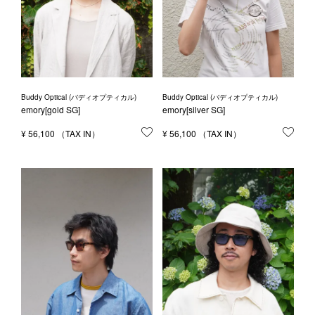
Buddy Optical (バディオプティカル)
Buddy Optical (バディオプティカル)
emory[gold SG]
emory[silver SG]
¥
56,100
お気に入りに登録する
¥
56,100
お気