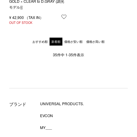
GOLD × CLEAR to D.GRAY (調光
モデル)]
¥
42,900
お気に入りに登録する
OUT OF STOCK
おすすめ順
新着順
価格が安い順
価格が高い順
35
件中
1
-
35
件表示
ブランド
UNIVERSAL PRODUCTS.
EVCON
MY___