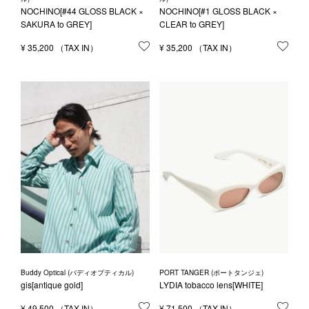
NOCHINO[#44 GLOSS BLACK ×
NOCHINO[#1 GLOSS BLACK ×
SAKURA to GREY]
CLEAR to GREY]
¥
35,200
お気に入りに登録する
¥
35,200
お気
Buddy Optical (バディオプティカル)
PORT TANGER (ポートタンジェ)
gis[antique gold]
LYDIA tobacco lens[WHITE]
¥
49,500
お気に入りに登録する
¥
71,500
お気