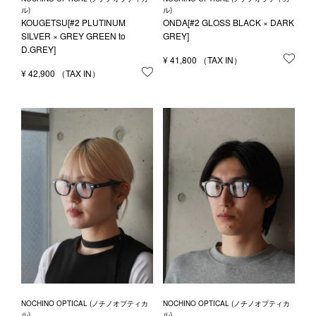
ル)
ル)
KOUGETSU[#2 PLUTINUM
ONDA[#2 GLOSS BLACK × DARK
SILVER × GREY GREEN to
GREY]
D.GREY]
¥
41,800
お気
¥
42,900
お気に入りに登録する
NOCHINO OPTICAL (ノチノオプティカ
NOCHINO OPTICAL (ノチノオプティカ
ル)
ル)