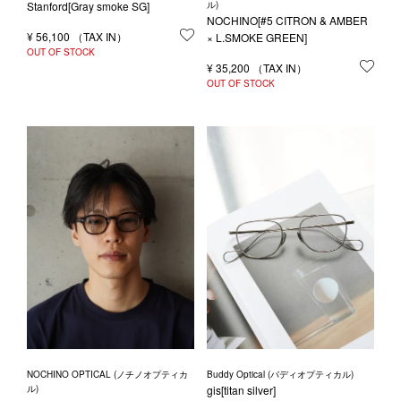
Stanford[Gray smoke SG]
ル)
NOCHINO[#5 CITRON & AMBER
¥
56,100
お気に入りに登録する
× L.SMOKE GREEN]
OUT OF STOCK
¥
35,200
お気
OUT OF STOCK
NOCHINO OPTICAL (ノチノオプティカ
Buddy Optical (バディオプティカル)
ル)
gis[titan silver]