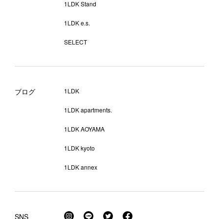
1LDK Stand
1LDK e.s.
SELECT
ブログ
1LDK
1LDK apartments.
1LDK AOYAMA
1LDK kyoto
1LDK annex
SNS