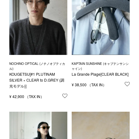
NOCHINO OPTICAL (ノチノオプティカ
KAPTAIN SUNSHINE (キャプテンサンシ
ル)
ャイン)
KOUGETSU[#1 PLUTINAM
La Grande Plage[CLEAR BLACK]
SILVER × CLEAR to D.GREY (調
¥
38,500
お気
光モデル)]
¥
42,900
お気に入りに登録する