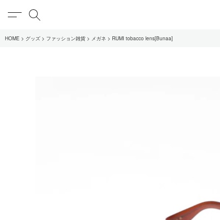
MENU
検索
HOME
グッズ
ファッション雑貨
メガネ
RUMI tobacco lens[Bunaa]
在庫あり
全てのアイテム
限定
全てのブランド
UNIVERSAL PRODUCT
MY___
1LDK STAND
SEARCH