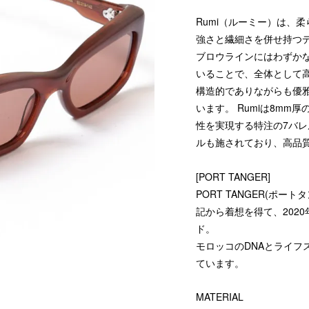
Rumi（ルーミー）は、
強さと繊細さを併せ持つ
ブロウラインにはわずか
いることで、全体として
構造的でありながらも優
います。 Rumiは8m
性を実現する特注の7バ
ルも施されており、高品質を
[PORT TANGER]
PORT TANGER(ポ
記から着想を得て、202
ド。
モロッコのDNAとライフ
ています。
MATERIAL