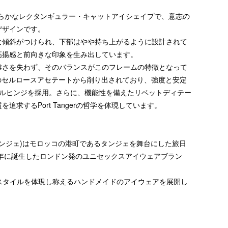
柔らかなレクタンギュラー・キャットアイシェイプで、意志の
デザインです。
な傾斜がつけられ、下部はやや持ち上がるように設計されて
高揚感と前向きな印象を生み出しています。
雅さを失わず、そのバランスがこのフレームの特徴となって
m厚のセルロースアセテートから削り出されており、強度と安定
レルヒンジを採用。さらに、機能性を備えたリベットディテー
追求するPort Tangerの哲学を体現しています。
ートタンジェ)はモロッコの港町であるタンジェを舞台にした旅日
0年に誕生したロンドン発のユニセックスアイウェアブラン
スタイルを体現し称えるハンドメイドのアイウェアを展開し