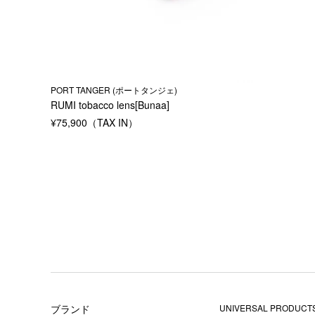
PORT TANGER (ポートタンジェ)
RUMI tobacco lens[Bunaa]
¥
75,900
ブランド
UNIVERSAL PRODUCTS