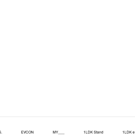
.
EVCON
MY___
1LDK Stand
1LDK e.