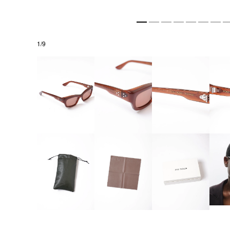
1
/
9