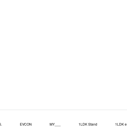
.
EVCON
MY___
1LDK Stand
1LDK e.