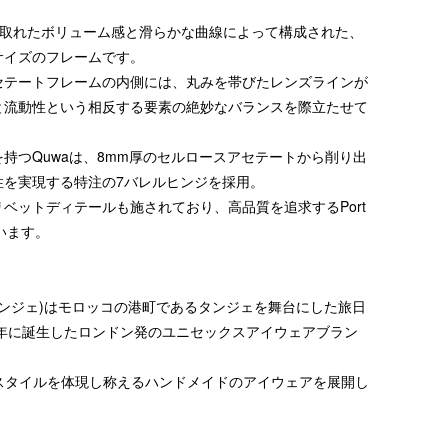
の取れたボリューム感と滑らかな曲線によって構成された、
サイズのフレームです。
セテートフレームの内側には、丸みを帯びたレンズラインが
と流動性という相反する要素の絶妙なバランスを際立たせて
持つQuwaは、8mm厚のセルロースアセテートから削り出
性を実現する特注の7バレルヒンジを採用。
ベットディテールも施されており、高品質を追求するPort
ています。
ートタンジェ)はモロッコの港町であるタンジェを舞台にした旅日
0年に誕生したロンドン発のユニセックスアイウェアブラン
スタイルを体現し称えるハンドメイドのアイウェアを展開し