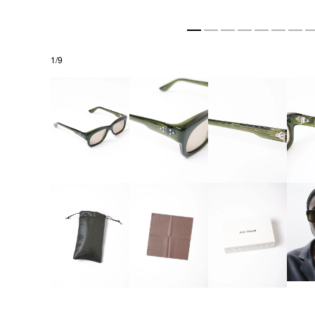
1
/
9