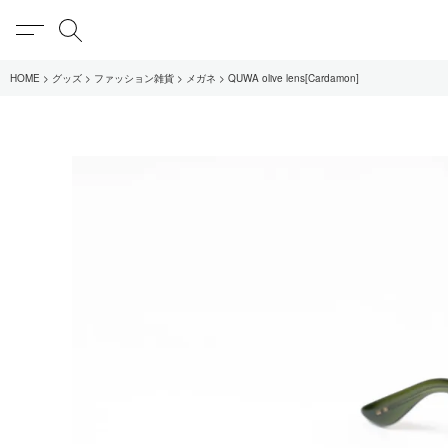
MENU
検索
HOME
グッズ
ファッション雑貨
メガネ
QUWA olive lens[Cardamon]
在庫あり
全てのアイテム
限定
全てのブランド
UNIVERSAL PRODUCT
MY___
1LDK STAND
SEARCH