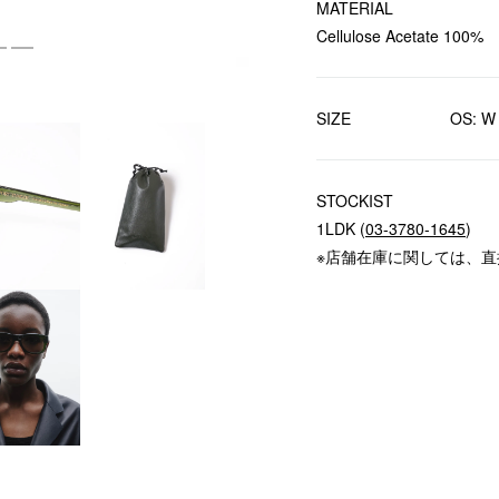
MATERIAL
Cellulose Acetate 100%
SIZE
OS: W
STOCKIST
1LDK (
03-3780-1645
)
※店舗在庫に関しては、