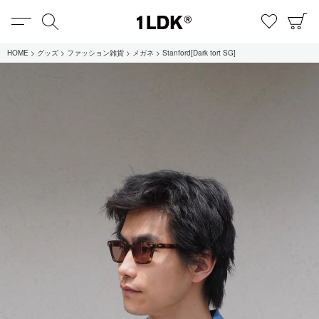
MENU
検索
お気に
C
1LDK
HOME
グッズ
ファッション雑貨
メガネ
Stanford[Dark tort SG]
在庫あり
全てのアイテム
限定
セール
全てのブランド
UNIVERSAL PRODUCTS.
EVCON
MY___