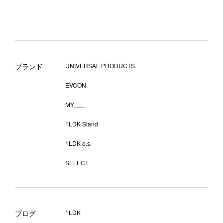
ブランド
UNIVERSAL PRODUCTS.
EVCON
MY___
1LDK Stand
1LDK e.s.
SELECT
ブログ
1LDK