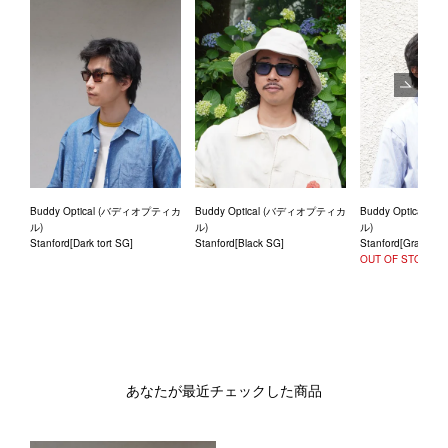
Next
Buddy Optical (バディオプティカ
Buddy Optical (バディオプティカ
Buddy Optical
ル)
ル)
ル)
Stanford[Dark tort SG]
Stanford[Black SG]
Stanford[Gray smo
OUT OF STOCK
あなたが最近チェックした商品