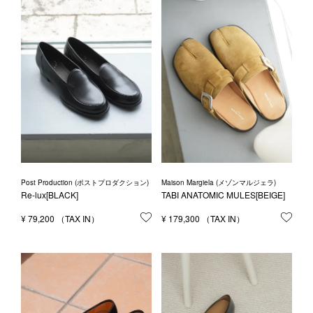
Post Production (ポストプロダクション)
Maison Margiela (メゾンマルジェラ)
Re-lux[BLACK]
TABI ANATOMIC MULES[BEIGE]
¥
79,200
お気に入りに登録する
¥
179,300
お気