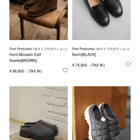
Post Production (ポストプロダクション)
Post Production (ポストプロダクション)
Hunt-Mocasin Calf
Norm[BLACK]
Suede[BROWN]
¥
75,900
お気
¥
96,800
お気に入りに登録する