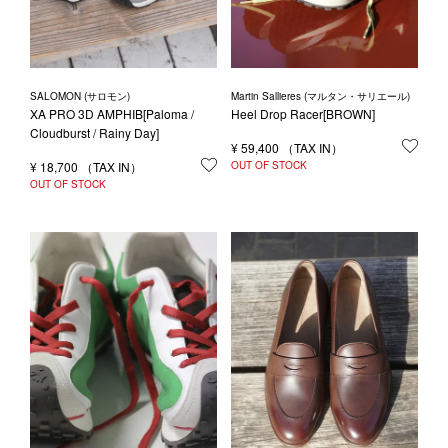
SALOMON (サロモン)
Martin Sallieres (マルタン・サリエール)
XA PRO 3D AMPHIB[Paloma /
Heel Drop Racer[BROWN]
Cloudburst / Rainy Day]
¥
59,400
お気
¥
18,700
お気に入りに登録する
OUT OF STOCK
OUT OF STOCK