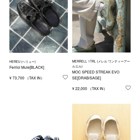
MERRELL 1TRL (メレル ワンティーアー
HEREU (へリュー)
ルエル)
Ferriol Mule[BLACK]
MOC SPEED STREAK EVO
¥
73,700
お気に入りに登録する
SE[DRAB/SAGE]
¥
22,000
お気