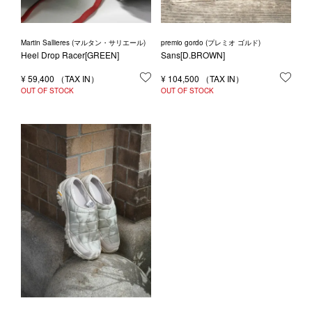
Martin Sallieres (マルタン・サリエール)
premio gordo (プレミオ ゴルド)
Heel Drop Racer[GREEN]
Sans[D.BROWN]
¥
59,400
お気に入りに登録する
¥
104,500
お気
OUT OF STOCK
OUT OF STOCK