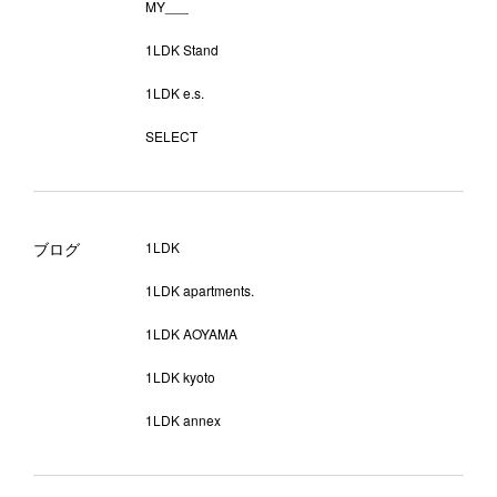
MY___
1LDK Stand
1LDK e.s.
SELECT
ブログ
1LDK
1LDK apartments.
1LDK AOYAMA
1LDK kyoto
1LDK annex