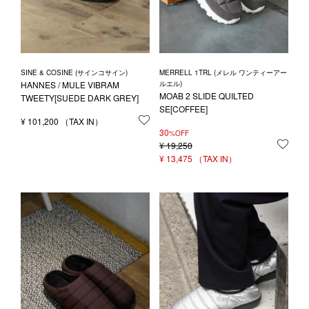
SINE & COSINE (サインコサイン)
MERRELL 1TRL (メレル ワンティーアー
HANNES / MULE VIBRAM
ルエル)
MOAB 2 SLIDE QUILTED
TWEETY[SUEDE DARK GREY]
SE[COFFEE]
¥
101,200
お気に入りに登録する
30
%OFF
¥
19,250
お気
¥
13,475