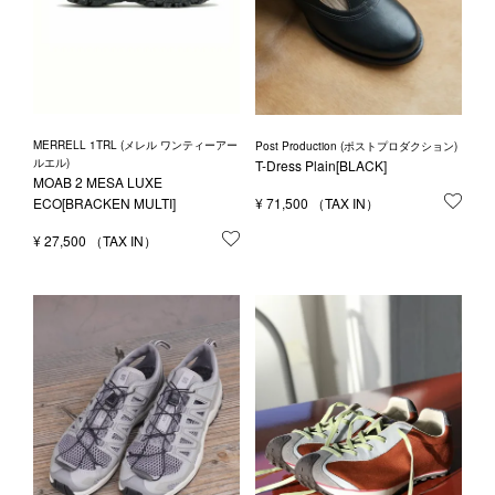
MERRELL 1TRL (メレル ワンティーアー
Post Production (ポストプロダクション)
ルエル)
T-Dress Plain[BLACK]
MOAB 2 MESA LUXE
¥
71,500
お気
ECO[BRACKEN MULTI]
¥
27,500
お気に入りに登録する