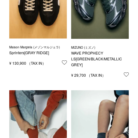
Maison Margiela (メゾンマルジェラ)
MIZUNO (ミズノ)
Sprinters[GRAY RIDGE]
WAVE PROPHECY
LS[GREEN/BLACK/METALLIC
¥
130,900
お気に入りに登録する
GREY]
¥
29,700
お気