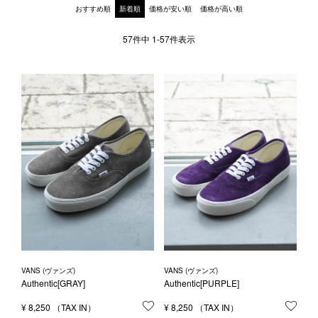
1LDK STAND
おすすめ順
新着順
価格が安い順
価格が高い順
57
件中
1
-
57
件表示
SEARCH
VANS (ヴァンズ)
VANS (ヴァンズ)
Authentic[GRAY]
Authentic[PURPLE]
¥
8,250
お気に入りに登録する
¥
8,250
お気