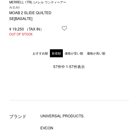
MERRELL 1TRL (メレル ワンティーアー
ルエル)
MOAB 2 SLIDE QUILTED
SE[BASALTE]
¥
19,250
お気に入りに登録する
OUT OF STOCK
おすすめ順
新着順
価格が安い順
価格が高い順
57
件中
1
-
57
件表示
ブランド
UNIVERSAL PRODUCTS.
EVCON