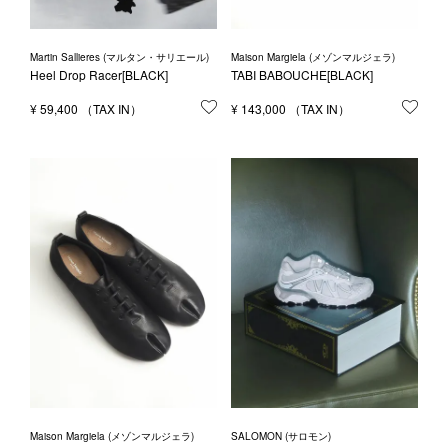
Martin Sallieres (マルタン・サリエール)
Maison Margiela (メゾンマルジェラ)
Heel Drop Racer[BLACK]
TABI BABOUCHE[BLACK]
¥
59,400
お気に入りに登録する
¥
143,000
お気
Maison Margiela (メゾンマルジェラ)
SALOMON (サロモン)