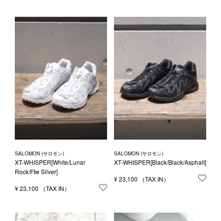
SALOMON (サロモン)
SALOMON (サロモン)
XT-WHISPER[White/Lunar
XT-WHISPER[Black/Black/Asphalt]
Rock/Ftw Silver]
¥
23,100
お気
¥
23,100
お気に入りに登録する