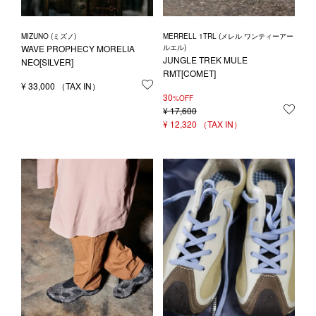
MIZUNO (ミズノ)
MERRELL 1TRL (メレル ワンティーアー
WAVE PROPHECY MORELIA
ルエル)
JUNGLE TREK MULE
NEO[SILVER]
RMT[COMET]
¥
33,000
お気に入りに登録する
30
%OFF
¥
17,600
お気
¥
12,320