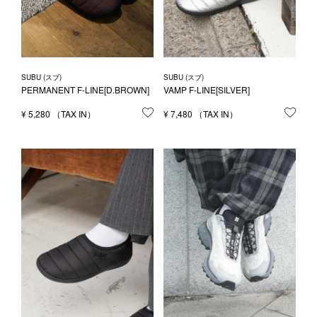
SUBU (スブ)
SUBU (スブ)
PERMANENT F-LINE[D.BROWN]
VAMP F-LINE[SILVER]
¥
5,280
お気に入りに登録する
¥
7,480
お気