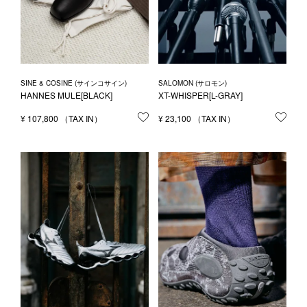
SINE & COSINE (サインコサイン)
SALOMON (サロモン)
HANNES MULE[BLACK]
XT-WHISPER[L-GRAY]
¥
107,800
お気に入りに登録する
¥
23,100
お気