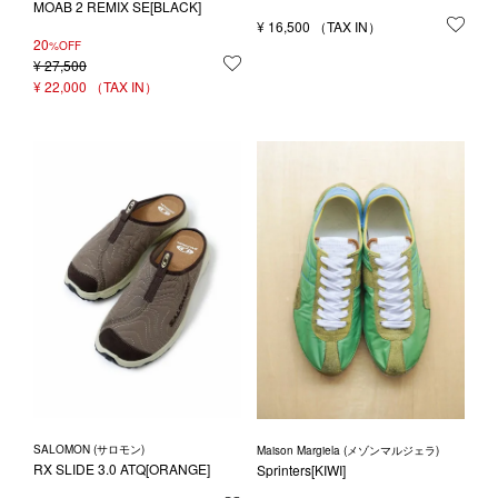
MOAB 2 REMIX SE[BLACK]
¥
16,500
お気
20
%OFF
¥
27,500
お気に入りに登録する
¥
22,000
SALOMON (サロモン)
Maison Margiela (メゾンマルジェラ)
RX SLIDE 3.0 ATQ[ORANGE]
Sprinters[KIWI]