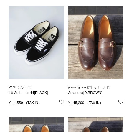
VANS (ヴァンズ)
premio gordo (プレミオ ゴルド)
LX Authentic 44[BLACK]
Amanusa[D.BROWN]
¥
11,550
お気に入りに登録する
¥
145,200
お気