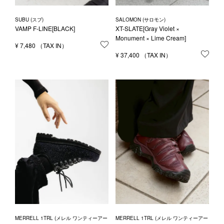
SUBU (スブ)
SALOMON (サロモン)
VAMP F-LINE[BLACK]
XT-SLATE[Gray Violet ×
Monument × Lime Cream]
¥
7,480
お気に入りに登録する
¥
37,400
お気
MERRELL 1TRL (メレル ワンティーアー
MERRELL 1TRL (メレル ワンティーアー