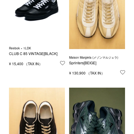
Reebok × 1LDK
CLUB C 85 VINTAGE[BLACK]
Maison Margiela (メゾンマルジェラ)
Sprinters[BEIGE]
¥
15,400
お気に入りに登録する
¥
130,900
お気