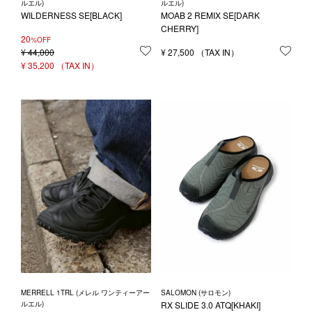
ルエル)
ルエル)
WILDERNESS SE[BLACK]
MOAB 2 REMIX SE[DARK
CHERRY]
20
%OFF
¥
44,000
お気に入りに登録する
¥
27,500
お気
¥
35,200
MERRELL 1TRL (メレル ワンティーアー
SALOMON (サロモン)
ルエル)
RX SLIDE 3.0 ATQ[KHAKI]