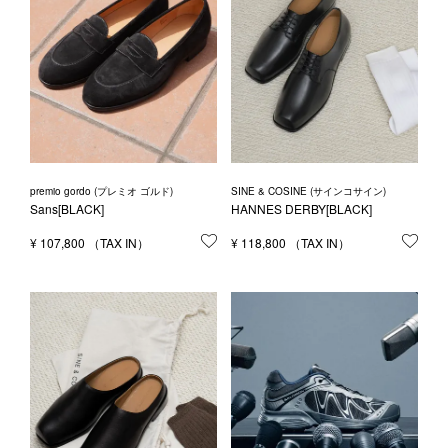
premio gordo (プレミオ ゴルド)
SINE & COSINE (サインコサイン)
Sans[BLACK]
HANNES DERBY[BLACK]
¥
107,800
お気に入りに登録する
¥
118,800
お気