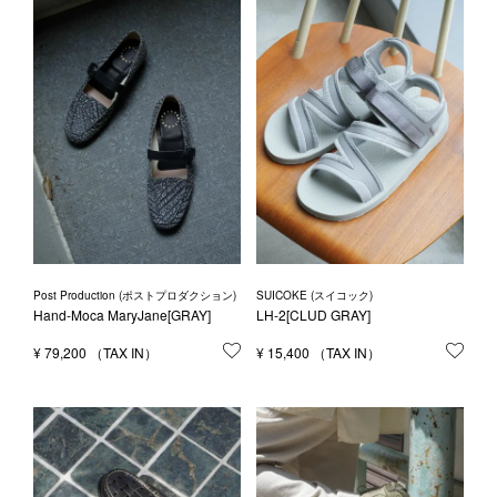
Post Production (ポストプロダクション)
SUICOKE (スイコック)
Hand-Moca MaryJane[GRAY]
LH-2[CLUD GRAY]
¥
79,200
お気に入りに登録する
¥
15,400
お気