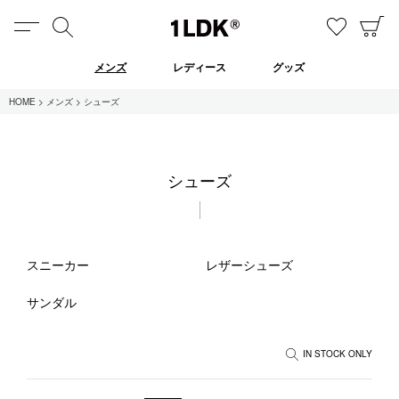
MENU
検索
お気に
C
1LDK
メンズ
レディース
グッズ
HOME
メンズ
シューズ
在庫あり
シューズ
全てのアイテム
限定
セール
スニーカー
レザーシューズ
サンダル
全てのブランド
UNIVERSAL PRODUCTS.
IN STOCK ONLY
EVCON
MY___