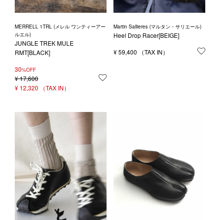
MERRELL 1TRL (メレル ワンティーアー
Martin Sallieres (マルタン・サリエール)
ルエル)
Heel Drop Racer[BEIGE]
JUNGLE TREK MULE
¥
59,400
お気
RMT[BLACK]
30
%OFF
¥
17,600
お気に入りに登録する
¥
12,320