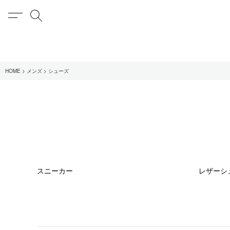
MENU
検索
在庫あり
HOME
メンズ
シューズ
全てのアイテム
限定
全てのブランド
UNIVERSAL PRODUCT
MY___
1LDK STAND
スニーカー
レザーシ
SEARCH