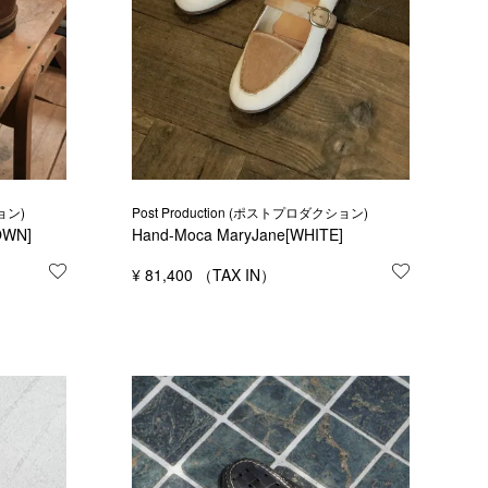
ョン)
Post Production (ポストプロダクション)
OWN]
Hand-Moca MaryJane[WHITE]
お気に入りに登録する
¥
81,400
お気に入り