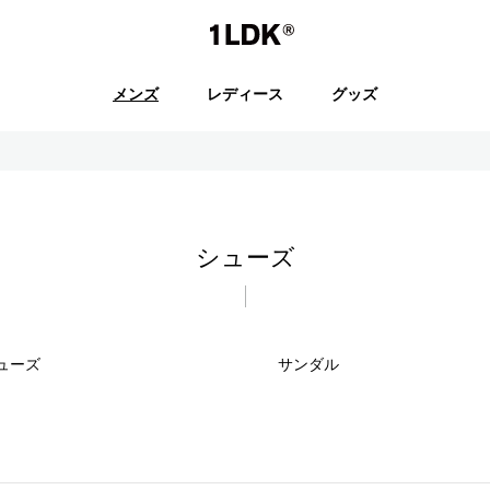
1LDK
メンズ
レディース
グッズ
セール
シューズ
S.
EVCON
ューズ
サンダル