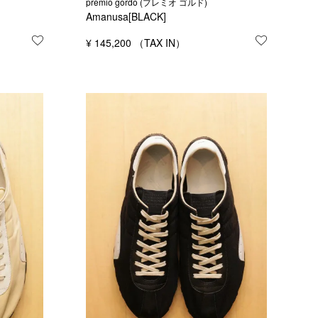
premio gordo (プレミオ ゴルド)
Amanusa[BLACK]
お気に入りに登録する
¥
145,200
お気に入り