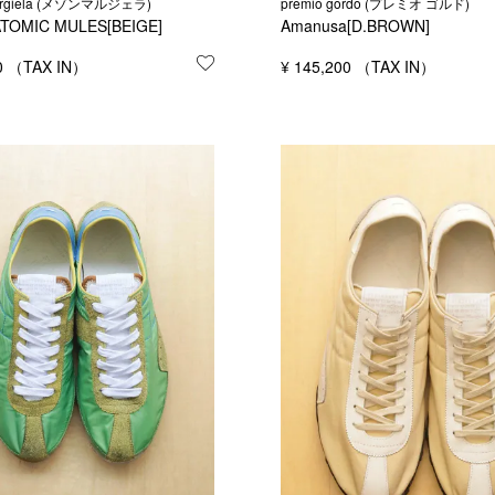
argiela (メゾンマルジェラ)
premio gordo (プレミオ ゴルド)
ATOMIC MULES[BEIGE]
Amanusa[D.BROWN]
する
0
お気に入りに登録する
¥
145,200