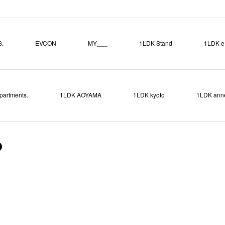
.
EVCON
MY___
1LDK Stand
1LDK e.
partments.
1LDK AOYAMA
1LDK kyoto
1LDK ann