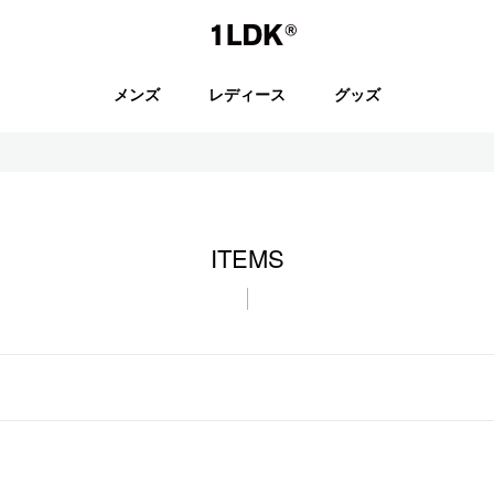
1LDK
メンズ
レディース
グッズ
セール
ITEMS
S.
EVCON