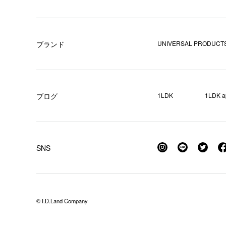
ブランド
UNIVERSAL PRODUCTS
ブログ
1LDK
1LDK a
SNS
© I.D.Land Company