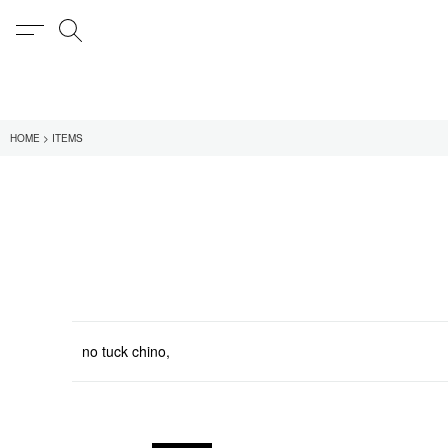
MENU
検索
在庫あり
HOME
ITEMS
全てのアイテム
限定
全てのブランド
UNIVERSAL PRODUCT
MY___
1LDK STAND
SEARCH