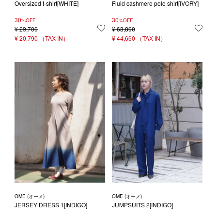
Oversized t-shirt[WHITE]
Fluid cashmere polo shirt[IVORY]
30
30
%OFF
%OFF
¥
29,700
お気に入りに登録する
¥
63,800
お気
¥
20,790
¥
44,660
OME (オーメ)
OME (オーメ)
JERSEY DRESS 1[INDIGO]
JUMPSUITS 2[INDIGO]