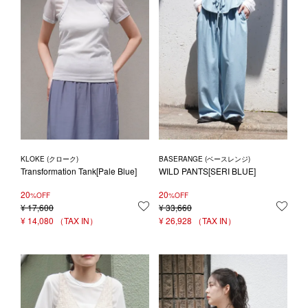
KLOKE (クローク)
BASERANGE (ベースレンジ)
Transformation Tank[Pale Blue]
WILD PANTS[SERI BLUE]
20
20
%OFF
%OFF
¥
17,600
お気に入りに登録する
¥
33,660
お気
¥
14,080
¥
26,928