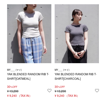
MY___ (マイ)
MY___ (マイ)
YAK BLENDED RANDOM RIB T-
YAK BLENDED RANDOM RIB T-
SHIRT[OATMEAL]
SHIRT[CHARCOAL]
30
30
%OFF
%OFF
¥
13,200
お気に入りに登録する
¥
13,200
お気
¥
9,240
¥
9,240