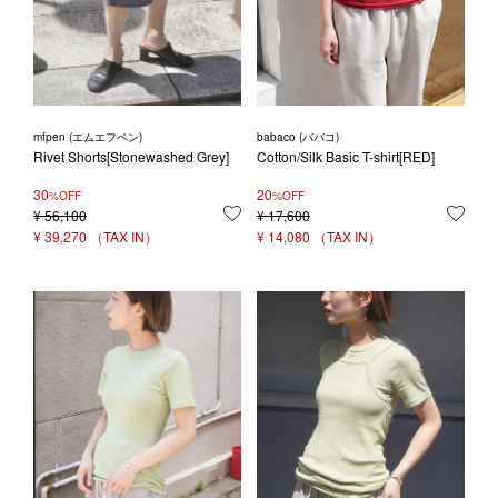
mfpen (エムエフペン)
babaco (ババコ)
Rivet Shorts[Stonewashed Grey]
Cotton/Silk Basic T-shirt[RED]
30
20
%OFF
%OFF
¥
56,100
お気に入りに登録する
¥
17,600
お気
¥
39,270
¥
14,080