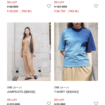
30
30
%OFF
%OFF
¥
42,900
お気に入りに登録する
¥
121,000
お気
¥
30,030
¥
84,700
OME (オーメ)
OME (オーメ)
JUMPSUITS 2[BEIGE]
T SHIRT 1[INDIGO]
30
30
%OFF
%OFF
¥
121,000
お気に入りに登録する
¥
31,900
お気