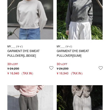
MY___ (マイ)
MY___ (マイ)
GARMENT DYE SWEAT
GARMENT DYE SWEAT
PULLOVER[L.BEIGE]
PULLOVER[SUMI]
30
30
%OFF
%OFF
¥
24,200
お気に入りに登録する
¥
24,200
お気
¥
16,940
¥
16,940