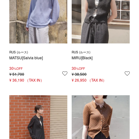
RUS (ルース)
RUS (ルース)
MATSU[Salvia blue]
MIRU[Black]
30
30
%OFF
%OFF
¥
51,700
お気に入りに登録する
¥
38,500
お気
¥
36,190
¥
26,950