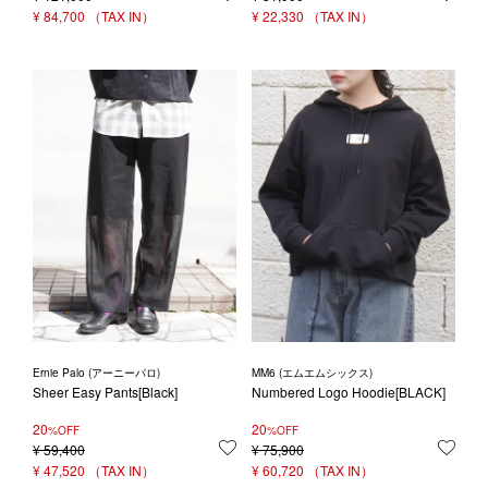
¥
84,700
¥
22,330
Ernie Palo (アーニーパロ)
MM6 (エムエムシックス)
Sheer Easy Pants[Black]
Numbered Logo Hoodie[BLACK]
20
20
%OFF
%OFF
¥
59,400
お気に入りに登録する
¥
75,900
お気
¥
47,520
¥
60,720