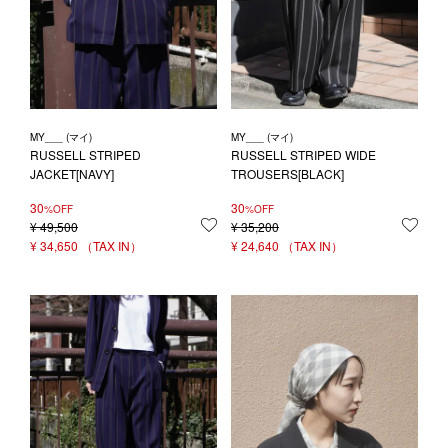
MY___ (マイ)
MY___ (マイ)
RUSSELL STRIPED
RUSSELL STRIPED WIDE
JACKET[NAVY]
TROUSERS[BLACK]
30
30
%OFF
%OFF
¥
49,500
お気に入りに登録する
¥
35,200
お気
¥
34,650
¥
24,640