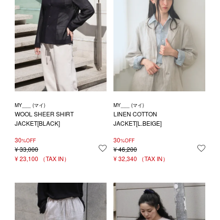
MY___ (マイ)
MY___ (マイ)
WOOL SHEER SHIRT
LINEN COTTON
JACKET[BLACK]
JACKET[L.BEIGE]
30
30
%OFF
%OFF
¥
33,000
お気に入りに登録する
¥
46,200
お気
¥
23,100
¥
32,340