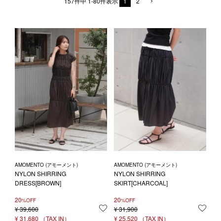
1LDK STAND
157
件中
1
-
80
件表示
1
2
SEARCH
AMOMENTO (アモーメント)
AMOMENTO (アモーメント)
NYLON SHIRRING
NYLON SHIRRING
DRESS[BROWN]
SKIRT[CHARCOAL]
20
20
%OFF
%OFF
¥
39,600
お気に入りに登録する
¥
31,900
お気
¥
31,680
¥
25,520