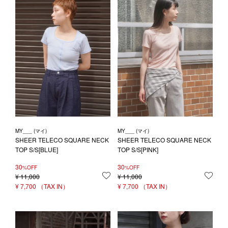
MY___ (マイ)
MY___ (マイ)
SHEER TELECO SQUARE NECK
SHEER TELECO SQUARE NECK
TOP S/S[BLUE]
TOP S/S[PINK]
30
30
%OFF
%OFF
¥
11,000
お気に入りに登録する
¥
11,000
お気
¥
7,700
¥
7,700