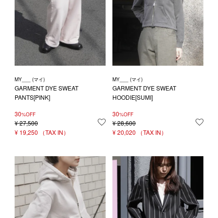
MY___ (マイ)
MY___ (マイ)
GARMENT DYE SWEAT
GARMENT DYE SWEAT
PANTS[PINK]
HOODIE[SUMI]
30
30
%OFF
%OFF
¥
27,500
お気に入りに登録する
¥
28,600
お気
¥
19,250
¥
20,020