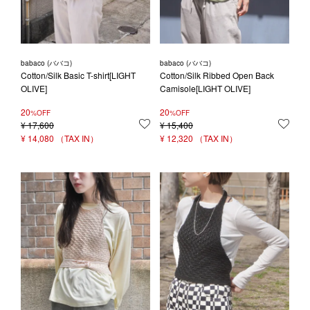
babaco (ババコ)
babaco (ババコ)
Cotton/Silk Basic T-shirt[LIGHT
Cotton/Silk Ribbed Open Back
OLIVE]
Camisole[LIGHT OLIVE]
20
20
%OFF
%OFF
¥
17,600
お気に入りに登録する
¥
15,400
お気
¥
14,080
¥
12,320