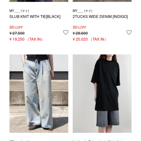
MY___ (マイ)
MY___ (マイ)
SLUB KNIT WITH TIE[BLACK]
2TUCKS WIDE DENIM [INDIGO]
30
30
%OFF
%OFF
¥
27,500
お気に入りに登録する
¥
28,600
お気
¥
19,250
¥
20,020