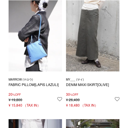
MARROW (マロウ)
MY___ (マイ)
FABRIC PILLOW[LAPIS LAZULI]
DENIM MAXI SKIRT[OLIVE]
20
30
%OFF
%OFF
¥
19,800
お気に入りに登録する
¥
26,400
お気
¥
15,840
¥
18,480