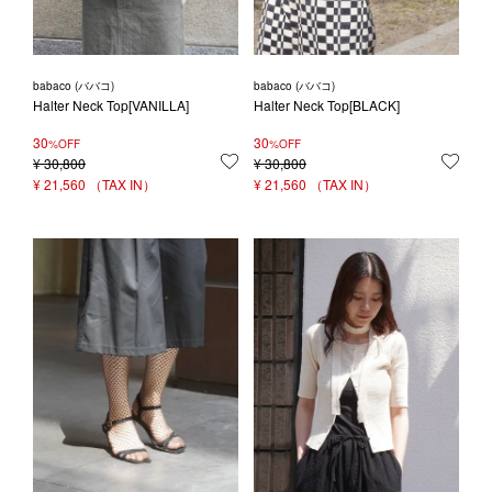
babaco (ババコ)
babaco (ババコ)
Halter Neck Top[VANILLA]
Halter Neck Top[BLACK]
30
30
%OFF
%OFF
¥
30,800
お気に入りに登録する
¥
30,800
お気
¥
21,560
¥
21,560