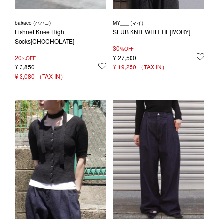
babaco (ババコ)
MY___ (マイ)
Fishnet Knee High
SLUB KNIT WITH TIE[IVORY]
Socks[CHOCHOLATE]
30
%OFF
20
¥
27,500
お気
%OFF
¥
3,850
お気に入りに登録する
¥
19,250
¥
3,080