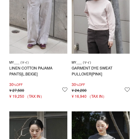
MY___ (マイ)
MY___ (マイ)
LINEN COTTON PAJAMA
GARMENT DYE SWEAT
PANTS[L.BEIGE]
PULLOVER[PINK]
30
30
%OFF
%OFF
¥
27,500
お気に入りに登録する
¥
24,200
お気
¥
19,250
¥
16,940