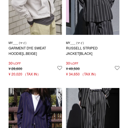
MY___ (マイ)
MY___ (マイ)
GARMENT DYE SWEAT
RUSSELL STRIPED
HOODIE[L.BEIGE]
JACKET[BLACK]
30
30
%OFF
%OFF
¥
28,600
お気に入りに登録する
¥
49,500
お気
¥
20,020
¥
34,650