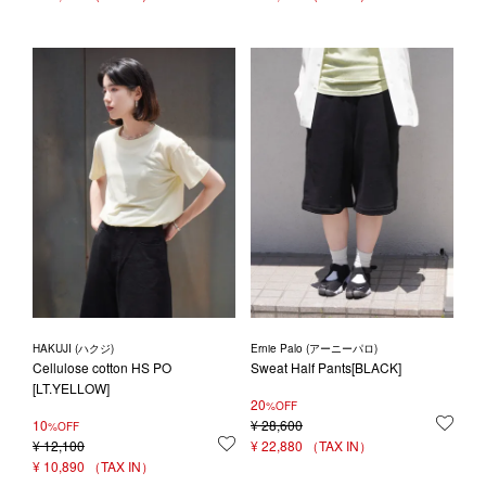
HAKUJI (ハクジ)
Ernie Palo (アーニーパロ)
Cellulose cotton HS PO
Sweat Half Pants[BLACK]
[LT.YELLOW]
20
%OFF
10
¥
28,600
お気
%OFF
¥
12,100
お気に入りに登録する
¥
22,880
¥
10,890