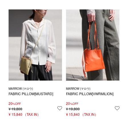
MARROW (マロウ)
MARROW (マロウ)
FABRIC PILLOW[MUSTARD]
FABRIC PILLOW[VWRMILION]
20
20
%OFF
%OFF
¥
19,800
お気に入りに登録する
¥
19,800
お気
¥
15,840
¥
15,840