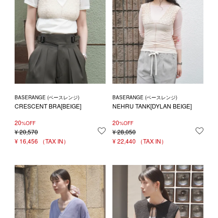
BASERANGE (ベースレンジ)
BASERANGE (ベースレンジ)
CRESCENT BRA[BEIGE]
NEHRU TANK[DYLAN BEIGE]
20
20
%OFF
%OFF
¥
20,570
お気に入りに登録する
¥
28,050
お気
¥
16,456
¥
22,440