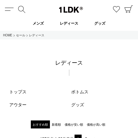
MENU
検索
お気に
C
1LDK
メンズ
レディース
グッズ
HOME
セール
レディース
在庫あり
レディース
全てのアイテム
限定
セール
トップス
ボトムス
アウター
グッズ
全てのブランド
UNIVERSAL PRODUCTS.
おすすめ順
新着順
価格が安い順
価格が高い順
EVCON
MY___