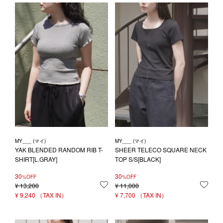
MY___ (マイ)
MY___ (マイ)
YAK BLENDED RANDOM RIB T-
SHEER TELECO SQUARE NECK
SHIRT[L.GRAY]
TOP S/S[BLACK]
30
30
%OFF
%OFF
¥
13,200
お気に入りに登録する
¥
11,000
お気
¥
9,240
¥
7,700