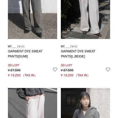
MY___ (マイ)
MY___ (マイ)
GARMENT DYE SWEAT
GARMENT DYE SWEAT
PANTS[SUMI]
PANTS[L.BEIGE]
30
30
%OFF
%OFF
¥
27,500
お気に入りに登録する
¥
27,500
お気
¥
19,250
¥
19,250