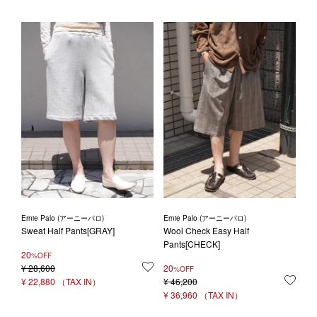
Ernie Palo (アーニーパロ)
Ernie Palo (アーニーパロ)
Sweat Half Pants[GRAY]
Wool Check Easy Half
Pants[CHECK]
20
%OFF
¥
28,600
お気に入りに登録する
20
%OFF
¥
22,880
¥
46,200
お気
¥
36,960