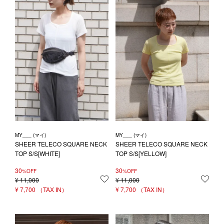
MY___ (マイ)
MY___ (マイ)
SHEER TELECO SQUARE NECK
SHEER TELECO SQUARE NECK
TOP S/S[WHITE]
TOP S/S[YELLOW]
30
30
%OFF
%OFF
¥
11,000
お気に入りに登録する
¥
11,000
お気
¥
7,700
¥
7,700