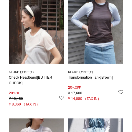
KLOKE (クローク)
KLOKE (クローク)
Check Headband[BUTTER
Transformation Tank[Brown]
CHECK]
20
%OFF
20
¥
17,600
お気
%OFF
¥
10,450
お気に入りに登録する
¥
14,080
¥
8,360