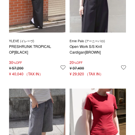
YLEVE (イレーヴ)
Ernie Palo (アーニーパロ)
PRESHRUNK TROPICAL
Open Work S/S Knit
OP[BLACK]
Cardigan[BROWN]
30
20
%OFF
%OFF
¥
57,200
お気に入りに登録する
¥
37,400
お気
¥
40,040
¥
29,920