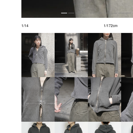
1
/
14
1/172cm