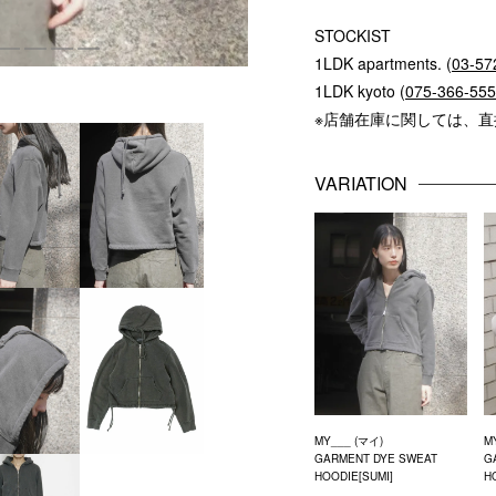
STOCKIST
1LDK apartments. (
03-57
1LDK kyoto (
075-366-55
※店舗在庫に関しては、
VARIATION
MY___ (マイ)
M
GARMENT DYE SWEAT
G
HOODIE[SUMI]
H