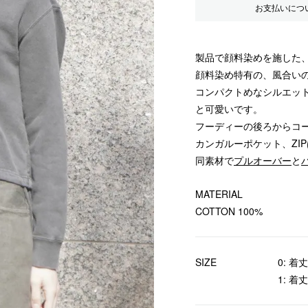
お支払いにつ
製品で顔料染めを施した、
顔料染め特有の、風合い
コンパクトめなシルエッ
と可愛いです。
フーディーの後ろからコ
カンガルーポケット、ZI
同素材で
プルオーバー
と
MATERIAL
COTTON 100%
SIZE
0: 着丈
1: 着丈