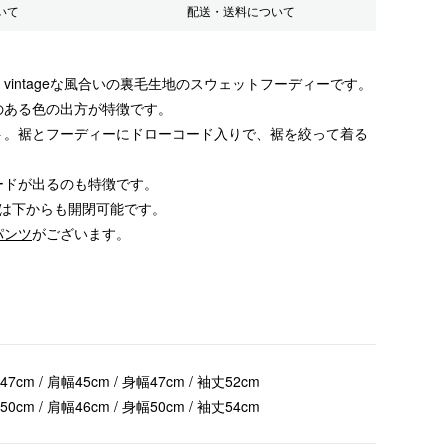
いて
配送・送料について
vintageな風合いの裏毛生地のスウェットフーディーです。
のある色の出方が特徴です。
ト。裾とフーディーにドローコード入りで、裾を絞って着る
ードが出るのも特徴です。
Pは下からも開閉可能です。
パンツ
がございます。
47cm / 肩幅45cm / 身幅47cm / 袖丈52cm
50cm / 肩幅46cm / 身幅50cm / 袖丈54cm