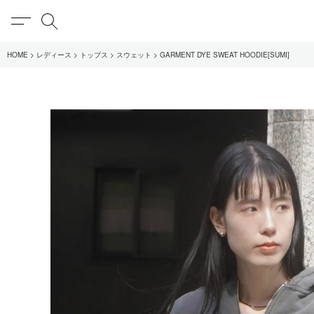
MENU
検索
HOME
レディース
トップス
スウェット
GARMENT DYE SWEAT HOODIE[SUMI]
在庫あり
全てのアイテム
限定
全てのブランド
UNIVERSAL PRODUCT
MY___
1LDK STAND
SEARCH