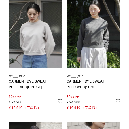
MY___ (マイ)
MY___ (マイ)
GARMENT DYE SWEAT
GARMENT DYE SWEAT
PULLOVER[L.BEIGE]
PULLOVER[SUMI]
30
30
%OFF
%OFF
¥
24,200
お気に入りに登録する
¥
24,200
お気
¥
16,940
¥
16,940