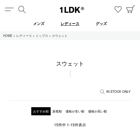
MENU
検索
お気に
C
1LDK
メンズ
レディース
グッズ
HOME
レディース
トップス
スウェット
在庫あり
スウェット
全てのアイテム
限定
セール
IN STOCK ONLY
全てのブランド
おすすめ順
新着順
価格が安い順
価格が高い順
UNIVERSAL PRODUCTS.
15
件中
1
-
15
件表示
EVCON
MY___