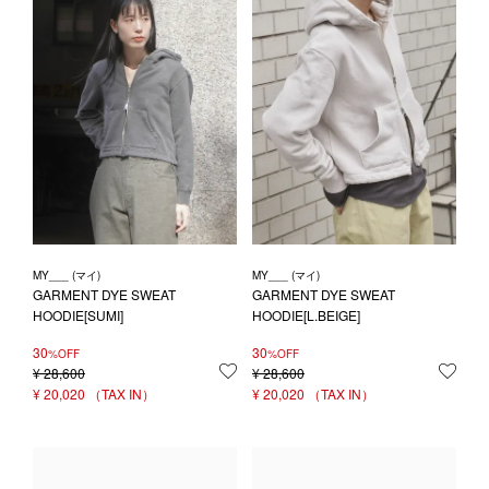
MY___ (マイ)
MY___ (マイ)
GARMENT DYE SWEAT
GARMENT DYE SWEAT
HOODIE[SUMI]
HOODIE[L.BEIGE]
30
30
%OFF
%OFF
¥
28,600
お気に入りに登録する
¥
28,600
お気
¥
20,020
¥
20,020