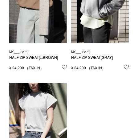
MY___ (マイ)
MY___ (マイ)
HALF ZIP SWEAT[L.BROWN]
HALF ZIP SWEAT[GRAY]
¥
24,200
お気に入りに登録する
¥
24,200
お気