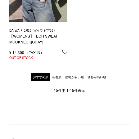
DAIWA PIER39 (ダイワ ピア39)
【WOMENS】TECH SWEAT
MOCKNECK[GRAY]
¥
14,300
お気に入りに登録する
OUT OF STOCK
おすすめ順
新着順
価格が安い順
価格が高い順
15
件中
1
-
15
件表示