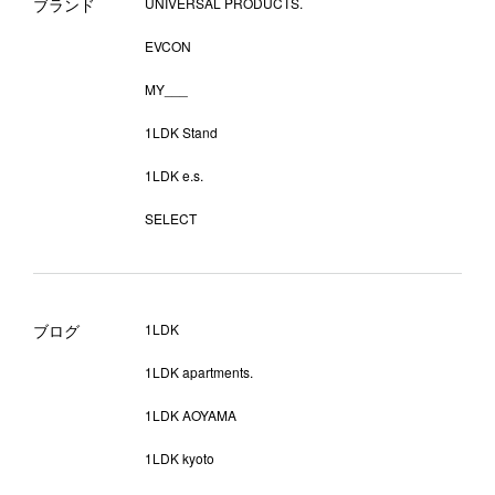
ブランド
UNIVERSAL PRODUCTS.
EVCON
MY___
1LDK Stand
1LDK e.s.
SELECT
ブログ
1LDK
1LDK apartments.
1LDK AOYAMA
1LDK kyoto