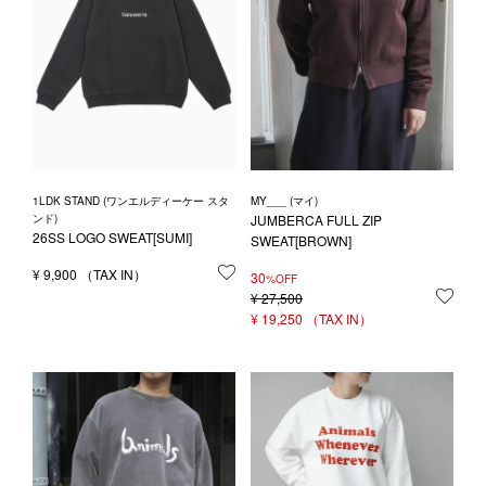
1LDK STAND (ワンエルディーケー スタ
MY___ (マイ)
ンド)
JUMBERCA FULL ZIP
26SS LOGO SWEAT[SUMI]
SWEAT[BROWN]
¥
9,900
お気に入りに登録する
30
%OFF
¥
27,500
お気
¥
19,250