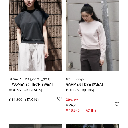
1LDK STAND
SEARCH
DAIWA PIER39 (ダイワ ピア39)
MY___ (マイ)
【WOMENS】TECH SWEAT
GARMENT DYE SWEAT
MOCKNECK[BLACK]
PULLOVER[PINK]
¥
14,300
お気に入りに登録する
30
%OFF
¥
24,200
お気
¥
16,940