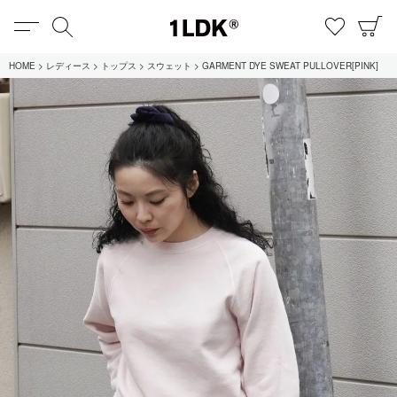
MENU
検索
お気に
C
1LDK
HOME
レディース
トップス
スウェット
GARMENT DYE SWEAT PULLOVER[PINK]
在庫あり
全てのアイテム
限定
セール
全てのブランド
UNIVERSAL PRODUCTS.
EVCON
MY___