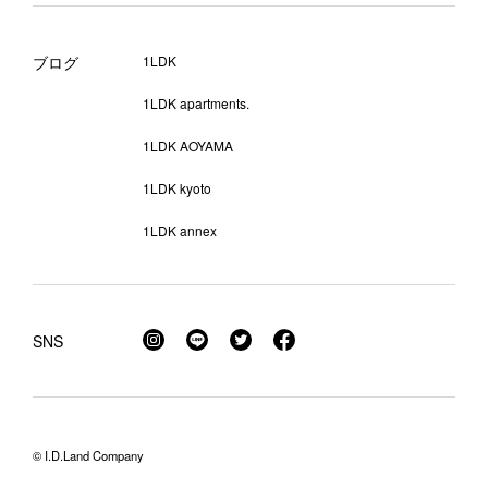
ブログ
1LDK
1LDK apartments.
1LDK AOYAMA
1LDK kyoto
1LDK annex
SNS
© I.D.Land Company