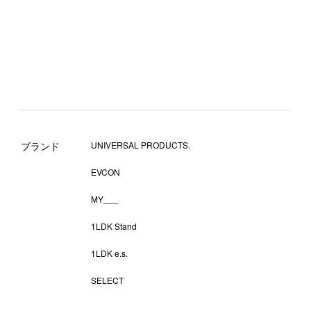
ブランド
UNIVERSAL PRODUCTS.
EVCON
MY___
1LDK Stand
1LDK e.s.
SELECT