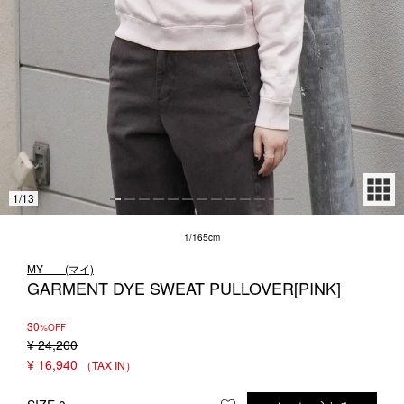
1LDK STAND
SEARCH
1
/
13
1/165cm
MY___ (マイ)
GARMENT DYE SWEAT PULLOVER[PINK]
30
%OFF
¥
24,200
¥
16,940