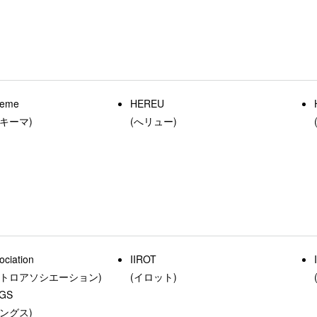
heme
HEREU
キーマ)
(へリュー)
ociation
IIROT
エトロアソシエーション)
(イロット)
NGS
ングス)