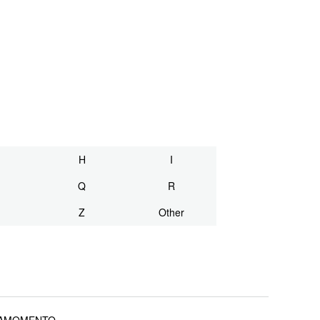
H
I
Q
R
Z
Other
AMOMENTO