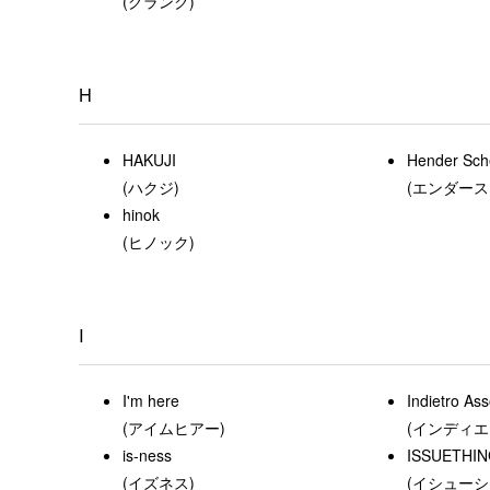
(グランク)
H
HAKUJI
Hender Sc
(ハクジ)
(エンダース
hinok
(ヒノック)
I
I'm here
Indietro Ass
(アイムヒアー)
(インディ
is-ness
ISSUETHI
(イズネス)
(イシューシ