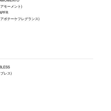
(アモーメント)
APFR
(アポテーケフレグランス)
BLESS
(ブレス)