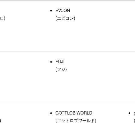
EVCON
ロ)
(エビコン)
FUJI
(フジ)
GOTTLOB WORLD
)
(ゴットロブワールド)