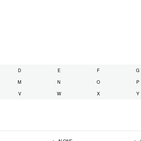
D
E
F
G
M
N
O
P
V
W
X
Y
ALONE