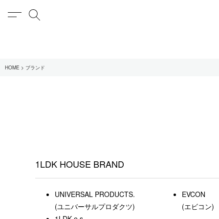
MENU
検索
在庫あり
HOME
ブランド
全てのアイテム
限定
全てのブランド
UNIVERSAL PRODUCT
MY___
1LDK STAND
1LDK HOUSE BRAND
SEARCH
UNIVERSAL PRODUCTS.
EVCON
(ユニバーサルプロダクツ)
(エビコン)
1LDK e.s.