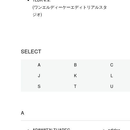
(ワンエルディーケーエディトリアルスタ
ジオ)
SELECT
A
B
C
J
K
L
S
T
U
A
ADAWAT’N TUAREG
adidas