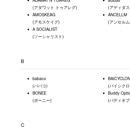
(アダワット トゥアレグ)
(アディダス
AMOSKEAG
ANCELLM
(アモスケイグ)
(アンセルム
A SOCIALIST
(ソーシャリスト)
B
babaco
BAICYCLON 
(ババコ)
(バイシク
BONEE
Buddy Optic
(ボーニー)
(バディオプ
C